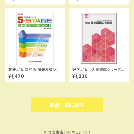
新品完全セット ISBN： ISBN
版 新品完全セット
-10： SKU：004000590
数研出版 新訂版 徹底反復シリ
好学出版 入試完成シリーズ
ーズ 《5-STAGE》 英文法完成
英語 長文問題の完成 II 2026
¥1,470
¥1,230
BOOK 2 新品 問題集本体
年度版 新品完全セット ISB
のみ 別冊解答なし ISBN：9
N：B0D3B8R5K8 ISBN-10：
784410395222 ISBN-10：
B0D3B8R5K8 SKU：0039
441039522X SKU：001-82
08973
0-005
商品一覧に戻る
© 育之書店（いくのしょてん）