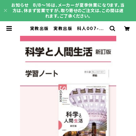
お知らせ 8/8～16は、メーカーが夏季休業になります。当
方は、休まず営業ですが、取り寄せのご注文は、この間は遅
れます。ご了承ください。
実教出版 実教出版 科人007-90
1 科学と人間生活 新訂版 学習ノー
ト 新品 問題集本体と別冊解答あ
り 新品 問題集本体と別冊解答つ
き ISBN：9784407366891 IS
BN-10：B0GSHCS3XQ SKU：0
04014576 | 育之書店（いくのしょて
ん）