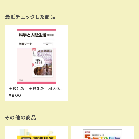
最近チェックした商品
実教出版 実教出版 科人00
7-901 科学と人間生活 新訂版
¥900
学習ノート 新品 問題集本体
と別冊解答あり 新品 問題集
本体と別冊解答つき ISBN：9
784407366891 ISBN-10：
B0GSHCS3XQ SKU：0040
その他の商品
14576