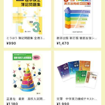
とうほう 簿記問題集 全商３
数研出版 新訂版 徹底反復シリ
級 新品 問題集本体と別冊
ーズ 《5-STAGE》 英文法完成
¥990
¥1,470
解答つき ISBN：97848090
BOOK 1 新品 問題集本体の
64401 ISBN-10：4809064
み 別冊解答なし ISBN：978
409 SKU：000587482
4410395222 ISBN-10：441
039522X SKU：001-820-0
05
正進社 最新 高校入試問題
文理 中学実力練成テキスト
集 理科 2027年春受験用
国・数・理・社・英 2026年度
¥1,180
¥1,990