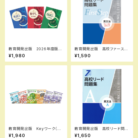
教育開発出版 2026年度版
教育開発出版 高校ファースト
新中学問題集 英語 中1～3
ステップ問題集 英文法 202
¥1,980
¥1,590
発展編 各学年（選択くださ
6年度版 新品完全セット
い） 新品完全セット
教育開発出版 Keyワーク（キ
教育開発出版 高校リード問題
ーワーク） 英語 中1～３（ご
集 英文法 A ，英文法 B 202
¥1,940
¥1,650
選択ください） 2026年度版
6年度版 各科目（選択くださ