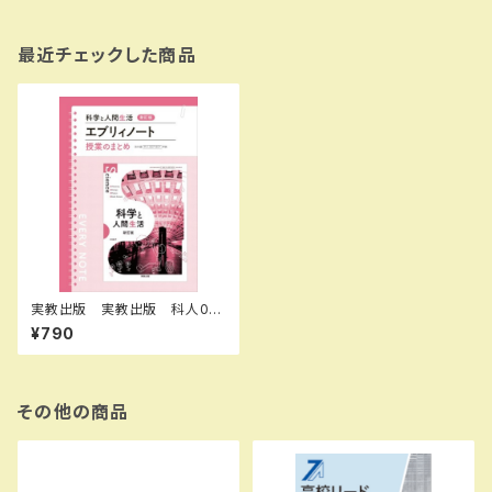
最近チェックした商品
実教出版 実教出版 科人00
7-901 科学と人間生活 新訂
¥790
版 エブリィノート 新品 問
題集本体のみ別冊解答なし 新
品 問題集本体のみ 別冊解
答なし ISBN：9784407366
822 ISBN-10： SKU：004
その他の商品
020402