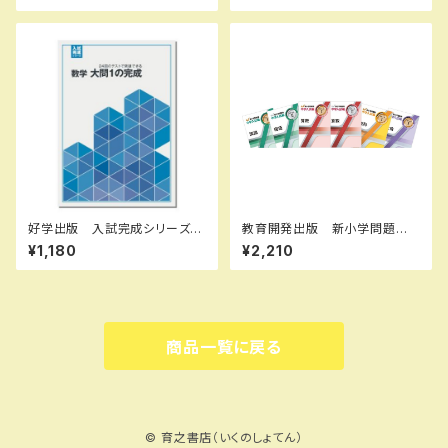
新品完全セット
い） 新品完全セット ISBN
なし 006-053-000-mk-bn
好学出版 入試完成シリーズ
教育開発出版 新小学問題
数学 大問１の完成 2026年
集 中学入試編 算数 Ⅰ，
¥1,180
¥2,210
度版 新品完全セット ISBN：
Ⅱ，Ⅲ 2026年度版 各学年
B0D3B7WB59 ISBN-10：B
（選択ください） 問題集本体と
0D3B7WB59 SKU：00390
別冊解答つき 新品完全セッ
8965
ト ISBN なし
商品一覧に戻る
© 育之書店（いくのしょてん）