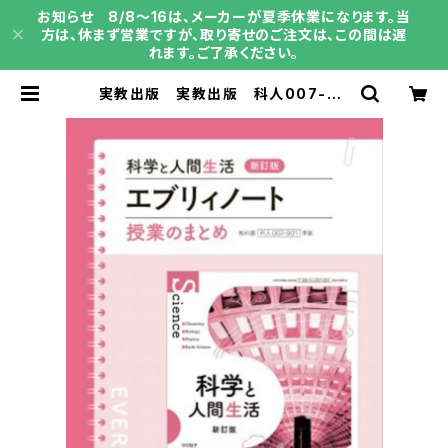
お知らせ 8/8～16は、メーカーが夏季休業になります。当
方は、休まず営業ですが、取り寄せのご注文は、この間は遅
れます。ご了承ください。
実教出版 実教出版 科人007-90
1 科学と人間生活 新訂版 エブリィノ
ート 新品 問題集本体のみ別冊解
答なし 新品 問題集本体のみ 別
冊解答なし ISBN：9784407366
822 ISBN-10： SKU：004020
402 | 育之書店（いくのしょてん）