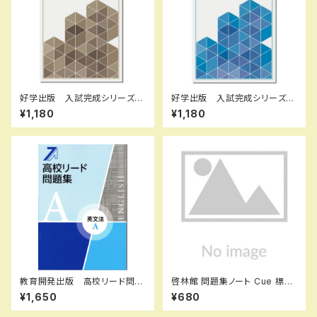
好学出版 入試完成シリーズ
好学出版 入試完成シリーズ
テーマ史の完成 2026年度
数学 大問１の完成 2026年
¥1,180
¥1,180
版 新品完全セット ISBN：B0
度版 新品完全セット ISBN：
CRNQP8PZ ISBN-10：B0C
B0D3B7WB59 ISBN-10：B
RNQP8PZ SKU：085-975-
0D3B7WB59 SKU：00390
082
8965
教育開発出版 高校リード問題
啓林館 問題集ノート Cue 標
集 英文法 A ，英文法 B 202
準〜応用編 数学Ⅰ 集合と命
¥1,650
¥680
6年度版 各科目（選択くださ
題・図形と計量 新品 問題集
い） 新品完全セット ISBN
本体のみ 別冊解答なし ISB