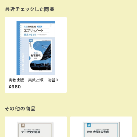
最近チェックした商品
実教出版 実教出版 物基00
7-902 高校物理基礎 新訂版
¥680
エブリィノート 新品 問題集
本体のみ別冊解答なし 新品
問題集本体のみ 別冊解答な
し ISBN：9784407366839
ISBN-10： SKU：004020
その他の商品
400