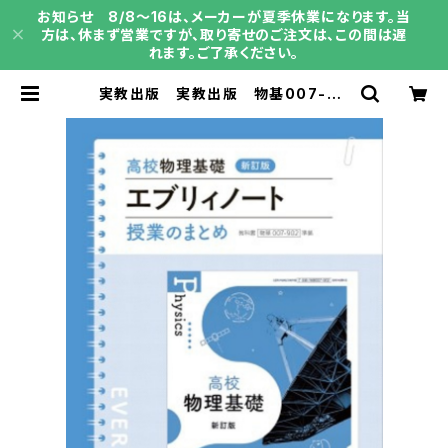
お知らせ 8/8～16は、メーカーが夏季休業になります。当
方は、休まず営業ですが、取り寄せのご注文は、この間は遅
れます。ご了承ください。
実教出版 実教出版 物基007-90
2 高校物理基礎 新訂版 エブリィノ
ート 新品 問題集本体のみ別冊解
答なし 新品 問題集本体のみ 別
冊解答なし ISBN：9784407366
839 ISBN-10： SKU：004020
400 | 育之書店（いくのしょてん）