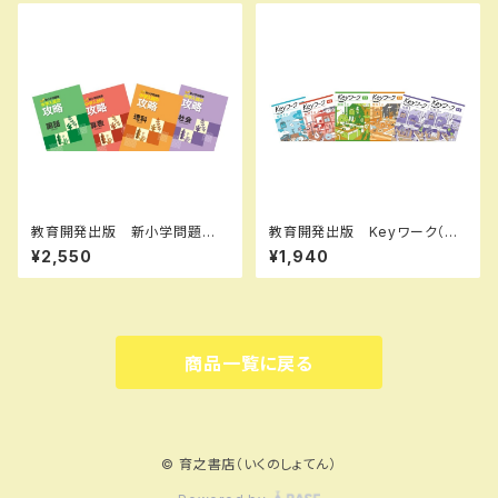
なし 006-053-000-mk-bn
N：9784402224561 ISBN-
10：440222456X SKU：00
0096905
教育開発出版 新小学問題
教育開発出版 Keyワーク（キ
集 中学入試の攻略 2026年
ーワーク） 英語 中1～３（ご
¥2,550
¥1,940
度版 各科目（選択ください）
選択ください） 2026年度版
問題集本体と別冊解答つき 新
新品完全セット
品完全セット ISBN なし
商品一覧に戻る
© 育之書店（いくのしょてん）