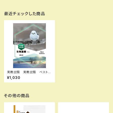
最近チェックした商品
実教出版 実教出版 ベストフ
ィット生物基礎 NewEdition
¥1,030
新品 問題集本体と別冊解答
あり 新品 問題集本体と別冊
解答つき ISBN：97844073
67676 ISBN-10：B0GSH7
NNWD SKU：004014566
その他の商品