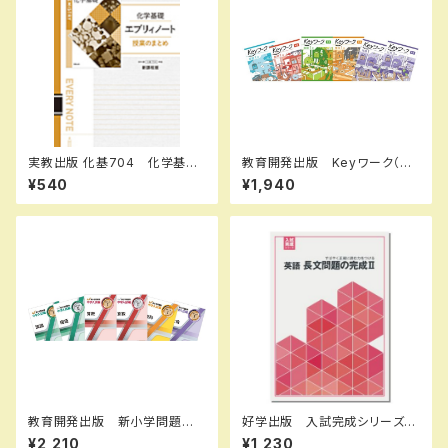
実教出版 化基704 化学基礎
教育開発出版 Keyワーク（キ
エブリィノート 授業のまとめ
ーワーク） 数学 中1～3（ご
¥540
¥1,940
新品 問題集本体のみ 別冊
選択ください） 2026年度版
解答なし ISBN：97844073
新品完全セット
51682
教育開発出版 新小学問題
好学出版 入試完成シリーズ
集 中学入試編 国語 Ⅰ，
英語 長文問題の完成 II 2026
¥2,210
¥1,230