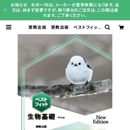
お知らせ 8/8～16は、メーカーが夏季休業になります。当
方は、休まず営業ですが、取り寄せのご注文は、この間は遅
れます。ご了承ください。
実教出版 実教出版 ベストフィット
生物基礎 NewEdition 新品 問
題集本体と別冊解答あり 新品 問
題集本体と別冊解答つき ISBN：97
84407367676 ISBN-10：B0G
SH7NNWD SKU：004014566
| 育之書店（いくのしょてん）