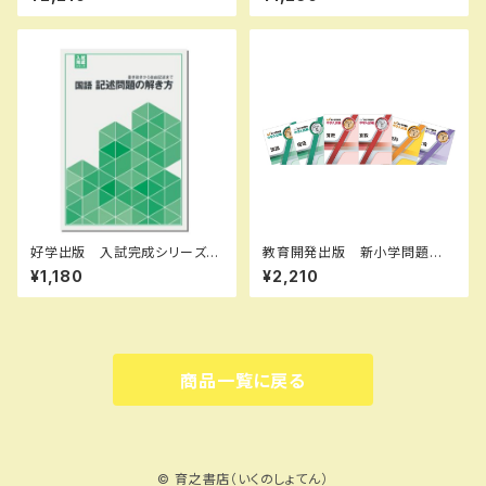
Ⅱ，Ⅲ 2026年度版 各学年
年度版 新品完全セット ISB
（選択ください） 問題集本体と
N：B0D3B8R5K8 ISBN-10：
別冊解答つき 新品完全セッ
B0D3B8R5K8 SKU：0039
ト ISBN なし
08973
好学出版 入試完成シリーズ
教育開発出版 新小学問題
国語 記述問題の解き方 202
集 中学入試編 算数 Ⅰ，
¥1,180
¥2,210
6年度版 新品完全セット ISB
Ⅱ，Ⅲ 2026年度版 各学年
N：B0D3B6KZGL ISBN-10：
（選択ください） 問題集本体と
B0D3B6KZGL SKU：0039
別冊解答つき 新品完全セッ
08960
ト ISBN なし
商品一覧に戻る
© 育之書店（いくのしょてん）