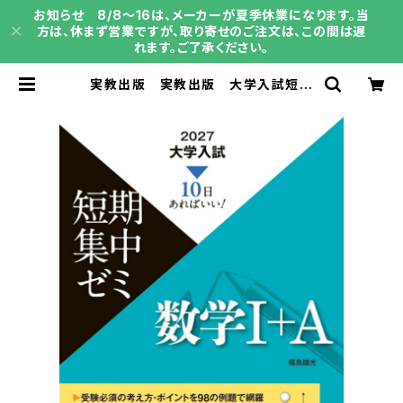
お知らせ 8/8～16は、メーカーが夏季休業になります。当
方は、休まず営業ですが、取り寄せのご注文は、この間は遅
れます。ご了承ください。
実教出版 実教出版 大学入試短期
集中ゼミ 数学 I ＋Ａ 新品 問題
集本体と別冊解答あり 新品 問題
集本体と別冊解答つき ISBN：978
4407368086 ISBN-10：B0GS
H1JL79 SKU：004014553 | 育
之書店（いくのしょてん）