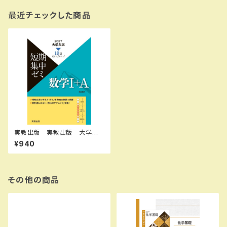
最近チェックした商品
実教出版 実教出版 大学入
試短期集中ゼミ 数学 I ＋Ａ
¥940
新品 問題集本体と別冊解答
あり 新品 問題集本体と別冊
解答つき ISBN：97844073
68086 ISBN-10：B0GSH1J
L79 SKU：004014553
その他の商品