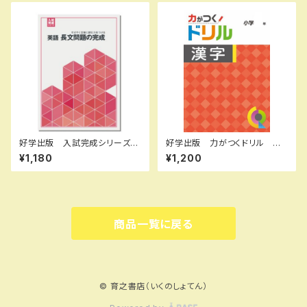
0： SKU：004000671
き 新品完全セット ISBN な
し
好学出版 入試完成シリーズ
好学出版 力がつくドリル 漢
英語 長文問題の完成 2026
字 小学５年 2026年度版
¥1,180
¥1,200
年度版 新品完全セット ISB
新品完全セット ISBN：B0D3
N：B0D3B8X1KS ISBN-10：
CK22P7 ISBN-10：B0D3C
B0D3B8X1KS SKU：00390
K22P7 SKU：003986956
8972
商品一覧に戻る
© 育之書店（いくのしょてん）