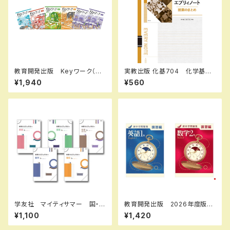
教育開発出版 Keyワーク（キ
実教出版 化基704 化学基礎
ーワーク） 英語 中1～３（ご
エブリィノート 授業のまとめ
¥1,940
¥560
選択ください） 2026年度版
新品 問題集本体のみ 別冊
新品完全セット
解答なし ISBN：97844073
64002 ISBN-10：4407364
009 SKU：003262230
学友社 マイティサマー 国・
教育開発出版 2026年度版
数・理・社・英 中1～3（（ご選択
新中学問題集 英語 中1～3
¥1,100
¥1,420
ください）2025年度版 新品完
演習編 各学年（選択くださ
全セット ISBN： ISBN-1
い） 問題集本体と別冊解答つ