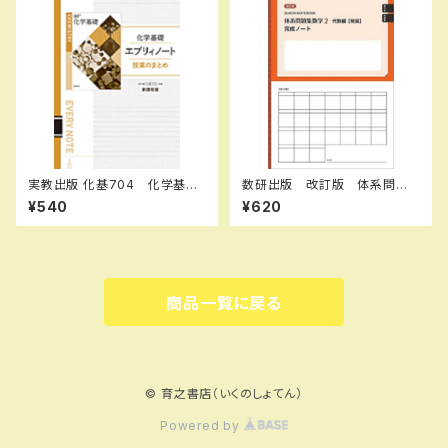
し
実教出版 化基704 化学基礎
数研出版 改訂版 体系問題
エブリィノート 授業のまとめ
集 数学2 代数編【発展】完成
¥540
¥620
新品 問題集本体のみ 別冊
ノート 式の計算／平方根 新
解答なし ISBN：97844073
品 問題集本体のみ 別冊解
51682
答なし ISBN：9784410742
064 ISBN-10：441074206
X SKU：004006381
商品一覧に戻る
© 育之書店（いくのしょてん）
Powered by