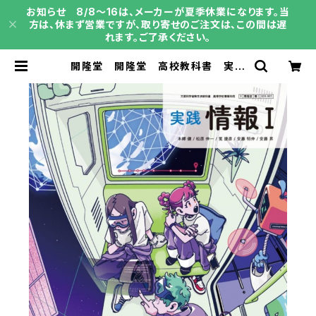
お知らせ 8/8～16は、メーカーが夏季休業になります。当
方は、休まず営業ですが、取り寄せのご注文は、この間は遅
れます。ご了承ください。
開隆堂 開隆堂 高校教科書 実践
情報 I ［教番：情 I 009-901］ 新
品 ISBN：004008480 ISBN-
10：B0GV9VGLFL SKU：00401
8345 | 育之書店（いくのしょてん）