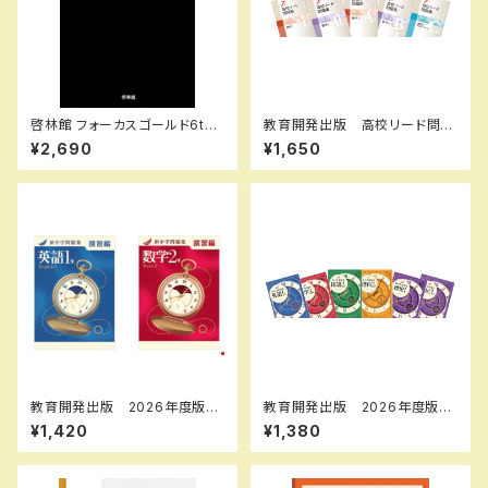
啓林館 フォーカスゴールド6th
教育開発出版 高校リード問題
Edition 数学Ⅱ+B+C（ベクト
集 数学 II , B＋C 2026年度
¥2,690
¥1,650
ル） 新品 問題集本体と別冊
版 各科目（選択ください） 新
解答つき ISBN：978440226
品完全セット ISBN なし 0
2914
06-050-000-mk-bn
教育開発出版 2026年度版
教育開発出版 2026年度版
新中学問題集 数学 中1～3
新中学問題集 地理・歴史 標
¥1,420
¥1,380
演習編 各学年（選択くださ
準編 各学年（選択ください）
い） 問題集本体と別冊解答つ
新品完全セット
き 新品完全セット ISBN な