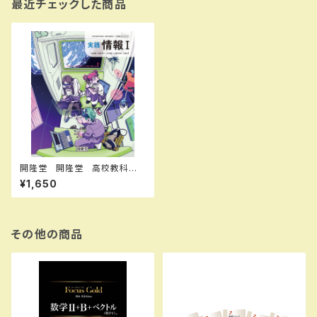
最近チェックした商品
開隆堂 開隆堂 高校教科
書 実践 情報 I ［教番：情 I 0
¥1,650
09-901］ 新品 ISBN：004
008480 ISBN-10：B0GV9
VGLFL SKU：004018345
その他の商品