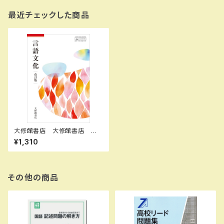
最近チェックした商品
大修館書店 大修館書店 高
校教科書 言語文化 改訂
¥1,310
版 ［教番：言文050-901］
新品 ISBN：97844696242
29 ISBN-10：B0GV98ZSR1
SKU：004018324
その他の商品