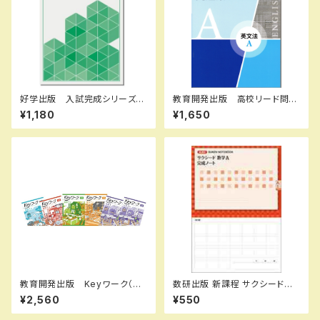
好学出版 入試完成シリーズ
教育開発出版 高校リード問題
国語 記述問題の解き方 202
集 英文法 A ，英文法 B 202
¥1,180
¥1,650
6年度版 新品完全セット ISB
6年度版 各科目（選択くださ
N：B0D3B6KZGL ISBN-10：
い） 新品完全セット ISBN
B0D3B6KZGL SKU：0039
なし 006-053-000-mk-bn
08960
教育開発出版 Keyワーク（キ
数研出版 新課程 サクシード数
ーワーク）＋ Keyテスト（キーテ
学A 完成ノート 図形の性質
¥2,560
¥550
スト）2冊セット 公民（ご選択く
新品 問題集本体のみ 別冊
ださい） 中3年 2026年度
解答なし ISBN：978441072