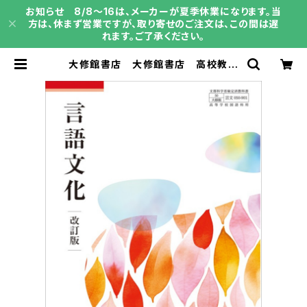
お知らせ 8/8～16は、メーカーが夏季休業になります。当
方は、休まず営業ですが、取り寄せのご注文は、この間は遅
れます。ご了承ください。
大修館書店 大修館書店 高校教科
書 言語文化 改訂版 ［教番：言文
050-901］ 新品 ISBN：97844
69624229 ISBN-10：B0GV98
ZSR1 SKU：004018324 | 育之
書店（いくのしょてん）