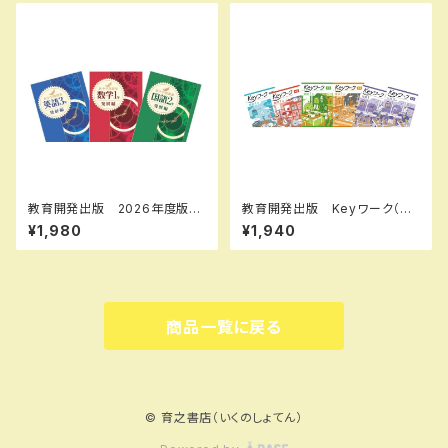
版 新品完全セット
6637 ISBN-10：44107266
33 SKU：000072333
教育開発出版 2026年度版
教育開発出版 Keyワーク（キ
新中学問題集 数学 中1～3
ーワーク） 数学 中1～3（ご
¥1,980
¥1,940
発展編 各学年（選択くださ
選択ください） 2026年度版
い） 新品完全セット
新品完全セット
商品一覧に戻る
© 育之書店（いくのしょてん）