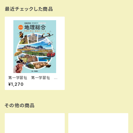
最近チェックした商品
第一学習社 第一学習社 高
校教科書 高等学校 改訂版 地
¥1,270
理総合［教番：地総183-901］
新品 ISBN：97848040313
78 ISBN-10：B0GV9H3BS
Z SKU：004018314
その他の商品