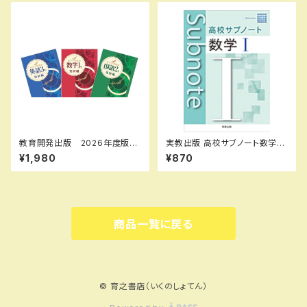
教育開発出版 2026年度版
実教出版 高校サブノート数学
新中学問題集 国語 中1～3
Ｉ 新品 問題集本体と別冊解
¥1,980
¥870
発展編 各学年（選択くださ
答つき ISBN：9784407360
い） 新品完全セット
394 ISBN-10：440736039
9 SKU：003262205
商品一覧に戻る
© 育之書店（いくのしょてん）