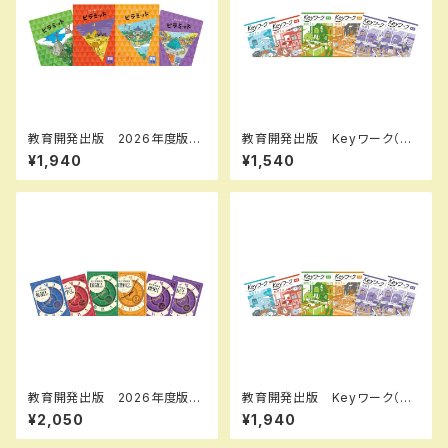
教育開発出版 2026年度版
教育開発出版 Keyワーク（キ
ピラミッド 社会 小5，6 各
ーワーク） 地理 I,II 歴史 I,II
¥1,940
¥1,540
学年（選択ください） 問題集本
（ご選択ください） 2026年度
体と別冊解答つき 新品完全セ
版 新品完全セット ISBN な
ット ISBN なし
し
教育開発出版 2026年度版
教育開発出版 Keyワーク（キ
新中学問題集 英語 中1～3
ーワーク） 理科 中1～3（ご
¥2,050
¥1,940
標準編 各学年（選択くださ
選択ください） 2026年度版
い） 新品完全セット
新品完全セット