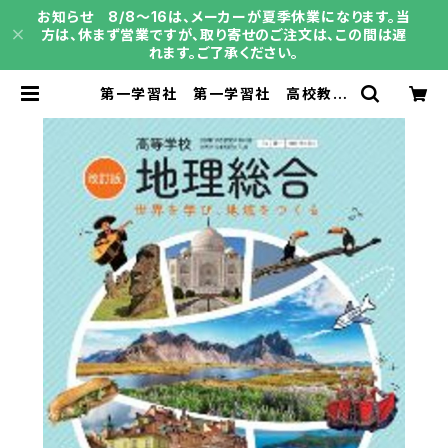
お知らせ 8/8～16は、メーカーが夏季休業になります。当
方は、休まず営業ですが、取り寄せのご注文は、この間は遅
れます。ご了承ください。
第一学習社 第一学習社 高校教科
書 高等学校 改訂版 地理総合［教
番：地総183-901］ 新品 ISBN：9
784804031378 ISBN-10：B0
GV9H3BSZ SKU：004018314
| 育之書店（いくのしょてん）