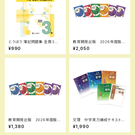
とうほう 簿記問題集 全商３
教育開発出版 2026年度版
級 新品 問題集本体と別冊
新中学問題集 英語 中1～3
¥990
¥2,050
解答つき ISBN：97848090
標準編 各学年（選択くださ
64401 ISBN-10：4809064
い） 新品完全セット
409 SKU：000587482
教育開発出版 2026年度版
文理 中学実力練成テキスト
新中学問題集 地理・歴史 標
国・数・理・社・英 2026年度
¥1,380
¥1,990
準編 各学年（選択ください）
版 新品完全セット
新品完全セット