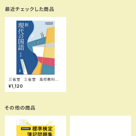
最近チェックした商品
三省堂 三省堂 高校教科
書 新 現代の国語 改訂
¥1,120
版 ［教番：現国015-902］ 新
品 ISBN：9784385727882
ISBN-10：B0GV87DJVT
SKU：004018287
その他の商品