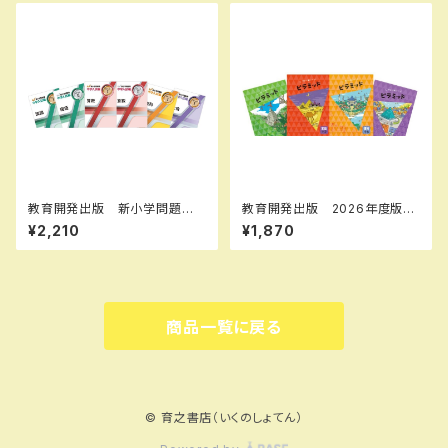
教育開発出版 新小学問題
教育開発出版 2026年度版
集 中学入試編 国語 Ⅰ，
ピラミッド 国語 小1～6 各
¥2,210
¥1,870
Ⅱ，Ⅲ 2026年度版 各学年
学年（選択ください） 問題集本
（選択ください） 問題集本体と
体と別冊解答つき 新品完全セ
別冊解答つき 新品完全セッ
ット ISBN なし
ト ISBN なし
商品一覧に戻る
© 育之書店（いくのしょてん）