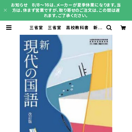
お知らせ 8/8～16は、メーカーが夏季休業になります。当
方は、休まず営業ですが、取り寄せのご注文は、この間は遅
れます。ご了承ください。
三省堂 三省堂 高校教科書 新
現代の国語 改訂版 ［教番：現国01
5-902］ 新品 ISBN：9784385
727882 ISBN-10：B0GV87DJ
VT SKU：004018287 | 育之書
店（いくのしょてん）