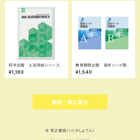
ット ISBN なし
き 新品完全セット ISBN な
し
好学出版 入試完成シリーズ
教育開発出版 高校リード問題
国語 記述問題の解き方 202
集 英語構文 A ，英語構文 B
¥1,180
¥1,540
6年度版 新品完全セット ISB
2026年度版 各科目（選択くだ
N：B0D3B6KZGL ISBN-10：
さい） 新品完全セット ISBN
B0D3B6KZGL SKU：0039
なし 006-053-000-mk-
08960
bn
商品一覧に戻る
© 育之書店（いくのしょてん）