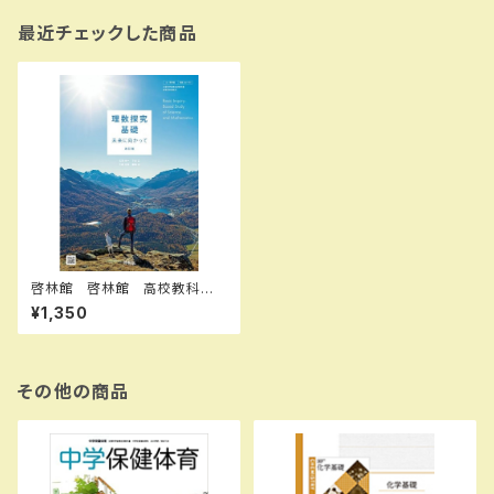
最近チェックした商品
啓林館 啓林館 高校教科
書 理数探究基礎 未来に向
¥1,350
かって 改訂版 ［教番：理数0
61-901］ 新品 ISBN：0040
08534 ISBN-10：B0GV8B3
WS2 SKU：004018280
その他の商品