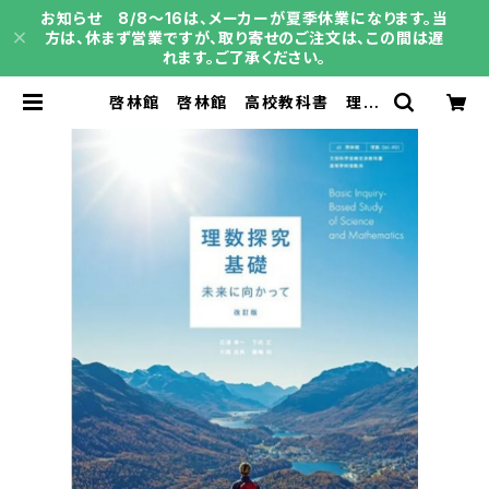
お知らせ 8/8～16は、メーカーが夏季休業になります。当
方は、休まず営業ですが、取り寄せのご注文は、この間は遅
れます。ご了承ください。
啓林館 啓林館 高校教科書 理数
探究基礎 未来に向かって 改訂
版 ［教番：理数061-901］ 新品 I
SBN：004008534 ISBN-10：B
0GV8B3WS2 SKU：00401828
0 | 育之書店（いくのしょてん）