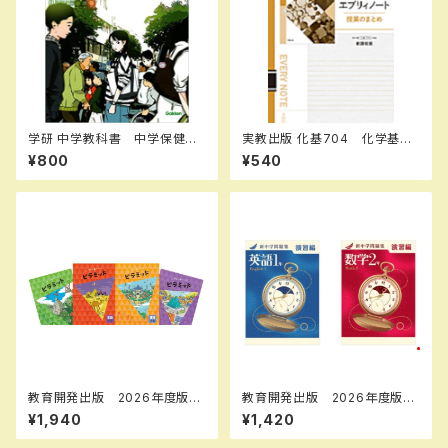
学研 中学教科書 中学保健体
実教出版 化基704 化学基礎
育 ［教番：保体704］ 新品
エブリィノート 授業のまとめ
¥800
¥540
ISBN：9784904811764 IS
新品 問題集本体のみ 別冊
BN-10：4904811763 SKU：
解答なし ISBN：97844073
006-018-007
51682
教育開発出版 2026年度版
教育開発出版 2026年度版
ピラミッド 社会 小5，6 各
新中学問題集 数学 中1～3
¥1,940
¥1,420
学年（選択ください） 問題集本
演習編 各学年（選択くださ
体と別冊解答つき 新品完全セ
い） 問題集本体と別冊解答つ