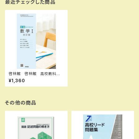
最近チェックした商品
啓林館 啓林館 高校教科
書 新編数学 I 改訂版 ［教
¥1,360
番：数 I 061-904］ 新品 IS
BN：004008521 ISBN-10：
B0GV81S6MZ SKU：00401
8267
その他の商品