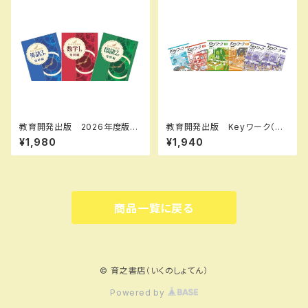
33 SKU：000072333
教育開発出版 2026年度版
教育開発出版 Keyワーク（キ
新中学問題集 数学 中1～3
ーワーク） 数学 中1～3（ご
¥1,980
¥1,940
発展編 各学年（選択くださ
選択ください） 2026年度版
い） 新品完全セット
新品完全セット
商品一覧に戻る
© 育之書店（いくのしょてん）
Powered by