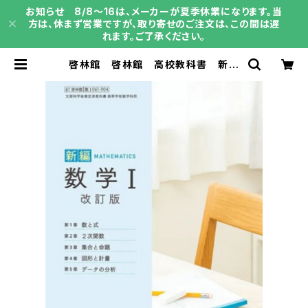
お知らせ 8/8～16は、メーカーが夏季休業になります。当
方は、休まず営業ですが、取り寄せのご注文は、この間は遅
れます。ご了承ください。
啓林館 啓林館 高校教科書 新編
数学 I 改訂版 ［教番：数 I 061-9
04］ 新品 ISBN：004008521
ISBN-10：B0GV81S6MZ SKU：
004018267 | 育之書店（いくのしょ
てん）