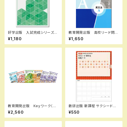
好学出版 入試完成シリーズ
教育開発出版 高校リード問題
国語 記述問題の解き方 202
集 英文法 A ，英文法 B 202
¥1,180
¥1,650
6年度版 新品完全セット ISB
6年度版 各科目（選択くださ
N：B0D3B6KZGL ISBN-10：
い） 新品完全セット ISBN
B0D3B6KZGL SKU：0039
なし 006-053-000-mk-bn
08960
教育開発出版 Keyワーク（キ
数研出版 新課程 サクシード数
ーワーク）＋ Keyテスト（キーテ
学A 完成ノート 図形の性質
¥2,560
¥550
スト）2冊セット 公民（ご選択く
新品 問題集本体のみ 別冊
ださい） 中3年 2026年度
解答なし ISBN：978441072
版 新品完全セット
6637 ISBN-10：44107266