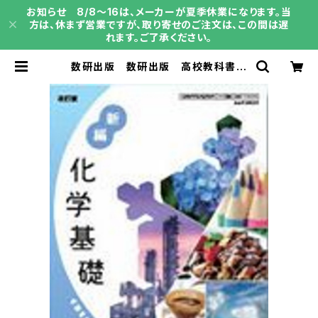
お知らせ 8/8～16は、メーカーが夏季休業になります。当
方は、休まず営業ですが、取り寄せのご注文は、この間は遅
れます。ご了承ください。
数研出版 数研出版 高校教科書
改訂版 新編 化学基礎 ［教番：化
基104-903］ 新品 ISBN：9784
410812477 ISBN-10：B0GV8R
42VQ SKU：004018247 | 育之
書店（いくのしょてん）