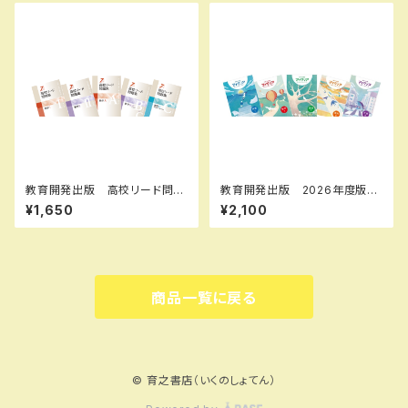
教育開発出版 高校リード問題
教育開発出版 2026年度版
集 数学 II , B＋C 2026年度
マイクリア数学 中1～3 各学
¥1,650
¥2,100
版 各科目（選択ください） 新
年（選択ください） 問題集本体
品完全セット ISBN なし 0
と別冊解答つき 新品完全セッ
06-050-000-mk-bn
ト ISBN なし
商品一覧に戻る
© 育之書店（いくのしょてん）