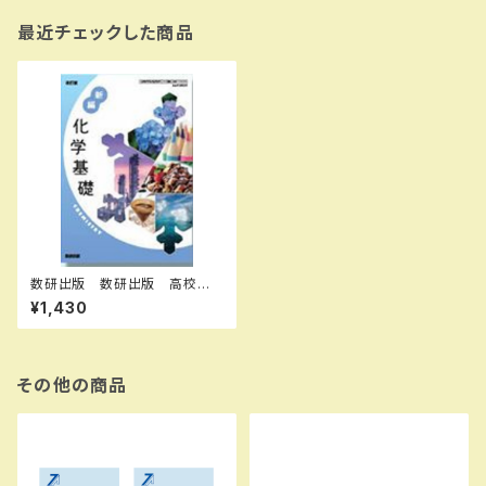
最近チェックした商品
数研出版 数研出版 高校教
科書 改訂版 新編 化学基
¥1,430
礎 ［教番：化基104-903］
新品 ISBN：978441081247
7 ISBN-10：B0GV8R42VQ
SKU：004018247
その他の商品