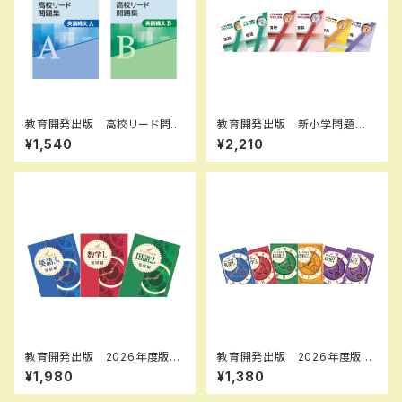
教育開発出版 高校リード問題
教育開発出版 新小学問題
集 英語構文 A ，英語構文 B
集 中学入試編 国語 Ⅰ，
¥1,540
¥2,210
2026年度版 各科目（選択くだ
Ⅱ，Ⅲ 2026年度版 各学年
さい） 新品完全セット ISBN
（選択ください） 問題集本体と
なし 006-053-000-mk-
別冊解答つき 新品完全セッ
bn
ト ISBN なし
教育開発出版 2026年度版
教育開発出版 2026年度版
新中学問題集 国語 中1～3
新中学問題集 地理・歴史 標
¥1,980
¥1,380
発展編 各学年（選択くださ
準編 各学年（選択ください）
い） 新品完全セット
新品完全セット