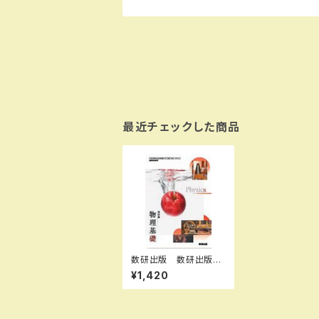
最近チェックした商品
数研出版 数研出版
高校教科書 改訂版
¥1,420
物理基礎 ［教番：物基
104-901］ 新品 IS
BN：9784410812224
ISBN-10：B0GV8C