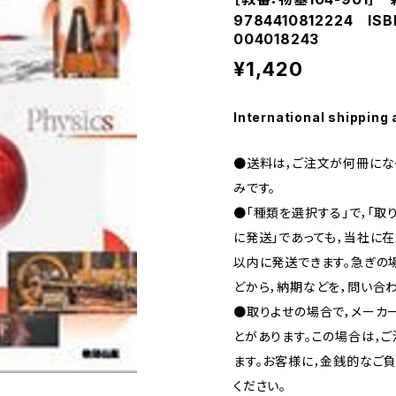
9784410812224 IS
004018243
¥1,420
International shipping 
●送料は，ご注文が何冊になっ
みです。
●「種類を選択する」で，「取
に発送」であっても，当社に在
以内に発送できます。急ぎの場合
どから，納期などを，問い合わ
●取りよせの場合で，メーカ
とがあります。この場合は，
ます。お客様に，金銭的なご
ください。