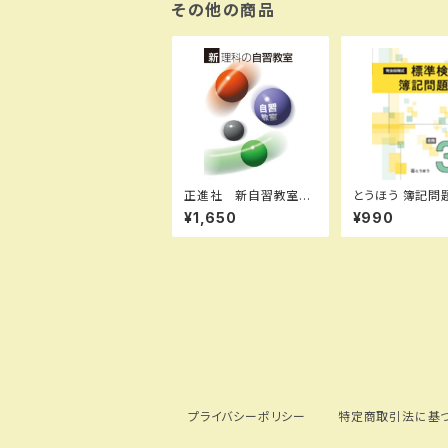
CXWB SKU：00401
その他の商品
8243
正進社 新自習教室
とうほう 簿記問題集 全
理科 2026年度版
商３級 新品 
¥1,650
¥990
新品完全セット ISB
本体と別冊解答つ
N： ISBN-10： SK
SBN：978480
U：004000577
01 ISBN-10：
64409 SKU：
87482
プライバシーポリシー
特定商取引法に基