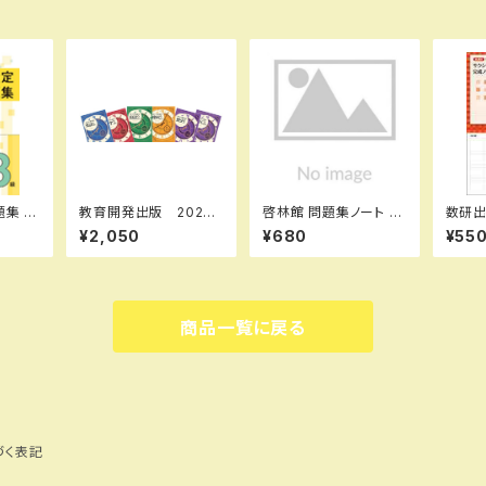
教育開発出版 2026
啓林館 問題集ノート C
数研出版 新課程
問題集
年度版 新中学問題
ue 標準〜応用編 数
ード数
¥2,050
¥680
¥55
き I
集 数学 中1～3 標
学Ⅰ 2次関数 新品
図形
90644
準編 各学年（選択くだ
問題集本体のみ 別冊
題集
48090
さい） 新品完全セット
解答なし ISBN：978
答なし
0005
4402224554 ISBN
1072
-10：4402224551 S
0：44
商品一覧に戻る
KU：000096904
U：00
づく表記