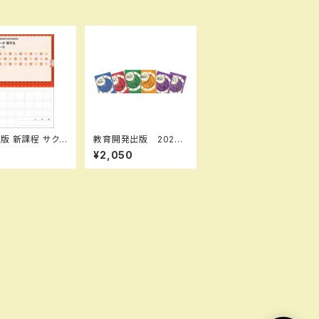
 サクシ
教育開発出版 2026
学A 完成ノート
年度版 新中学問題
0
¥2,050
の性質 新品 問
集 理科 中1～3 標
本体のみ 別冊解
準編 各学年（選択くだ
 ISBN：97844
さい） 新品完全セット
6637 ISBN-1
10726633 SK
0072333