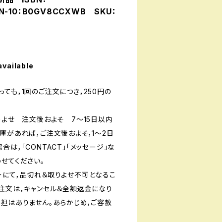
BN-10：B0GV8CCXWB SKU：
available
ても，1回のご注文につき，250円の
りよせ 注文後およそ 7〜15日以内
庫があれば，ご注文後およそ，1〜2日
は，「CONTACT」「メッセージ」な
せてください。
ーにて，品切れ＆取りよせ不可となるこ
ご注文は，キャンセル＆全額返金になり
負担はありません。あらかじめ，ご容赦