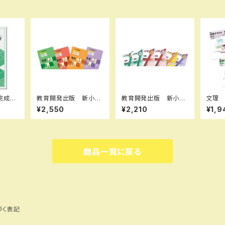
完成シ
教育開発出版 新小学
教育開発出版 新小学
文理
記述問
問題集 中学入試の攻
問題集 中学入試編
ト 数
¥2,550
¥2,210
¥1,9
26年
略 2026年度版 各
算数 Ⅰ，Ⅱ，Ⅲ 202
択くだ
セッ
科目（選択ください）
6年度版 各学年（選択
度版 
3B6KZ
問題集本体と別冊解答
ください） 問題集本体
B0D3
つき 新品完全セット
と別冊解答つき 新品
：003
ISBN なし
完全セット ISBN な
商品一覧に戻る
し
づく表記