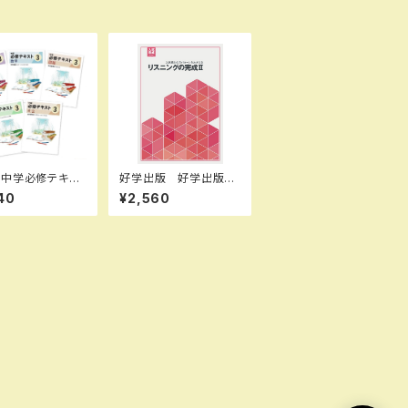
 中学必修テキス
好学出版 好学出版
学 中1～3（ご選
入試完成シリーズ リ
40
¥2,560
さい） 2026年
スニングの完成 II CD
新品完全セット
つき 2026年度版 新
品 ISBN：0040069
60 ISBN-10：B0DP
J7M5DG SKU：004
006960