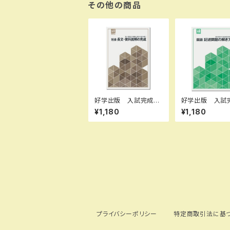
0GV8LYT9D SKU：
その他の商品
004018240
好学出版 入試完成シ
好学出版 入試
リーズ 社会 長文・資
リーズ 国語 
¥1,180
¥1,180
料読解の完成 2026
題の解き方 20
年度版 新品完全セッ
度版 新品完全
ト ISBN：B0D3B7W
ト ISBN：B0D
GPN ISBN-10：B0D
GL ISBN-10：
3B7WGPN SKU：00
B6KZGL SKU
3908969
908960
プライバシーポリシー
特定商取引法に基