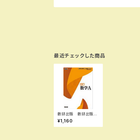
最近チェックした商品
数研出版 数研出版
高校教科書 改訂版
¥1,160
新編 数学A ［教番：
数A104-904］ 新
品 ISBN：97844108
03970 ISBN-10：B