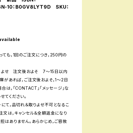
BN-10：B0GV8LYT9D SKU：
available
ても，1回のご注文につき，250円の
りよせ 注文後およそ 7〜15日以内
庫があれば，ご注文後およそ，1〜2日
は，「CONTACT」「メッセージ」な
せてください。
ーにて，品切れ＆取りよせ不可となるこ
ご注文は，キャンセル＆全額返金になり
負担はありません。あらかじめ，ご容赦