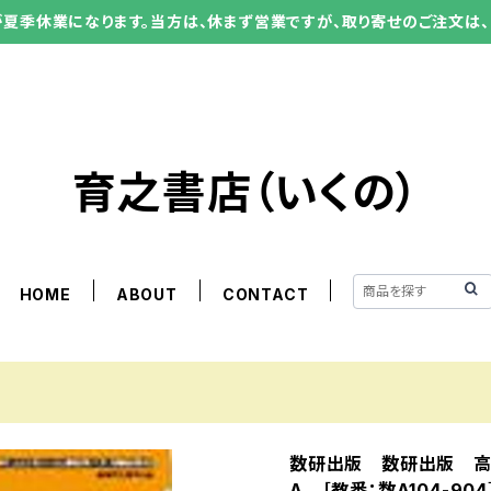
ーが夏季休業になります。当方は、休まず営業ですが、取り寄せのご注文は、
育之書店（いくの）
HOME
ABOUT
CONTACT
数研出版 数研出版 
A ［教番：数A104-90