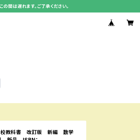
この間は遅れます。ご了承ください。
高校教科書 改訂版 新編 数学
4］ 新品 ISBN：