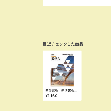
最近チェックした商品
数研出版 数研出版
高校教科書 改訂版
¥1,160
高等学校 数学A ［教
番：数A104-903］ 新
品 ISBN：97844108
03673 ISBN-10：B