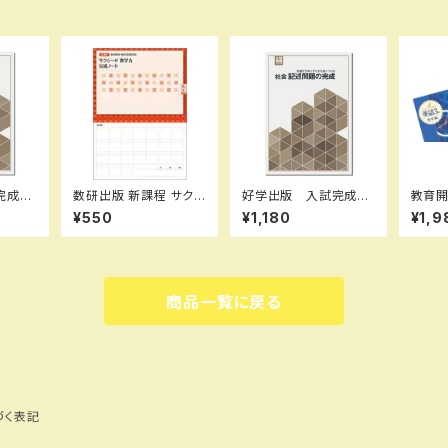
完成シ
数研出版 新課程 サクシ
好学出版 入試完成シ
教育開
資料問
ード数学A 完成ノート
リーズ 社会 記述問
年度
¥550
¥1,180
¥1,9
6年度
図形の性質 新品 問
題の完成 2026年度
集 数
ト I
題集本体のみ 別冊解
版 新品完全セット I
展編 
R7L7
答なし ISBN：97844
SBN：B0D3B7Q6LL
さい）
CRHV
10726637 ISBN-1
ISBN-10：B0D3B7
85-97
0：4410726633 SK
Q6LL SKU：00395
商品一覧に戻る
U：000072333
5133
づく表記