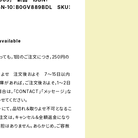
BN-10：B0GV889BDL SKU：
available
ても，1回のご注文につき，250円の
りよせ 注文後およそ 7〜15日以内
庫があれば，ご注文後およそ，1〜2日
は，「CONTACT」「メッセージ」な
せてください。
ーにて，品切れ＆取りよせ不可となるこ
ご注文は，キャンセル＆全額返金になり
負担はありません。あらかじめ，ご容赦