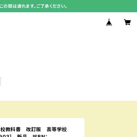
この間は遅れます。ご了承ください。
高校教科書 改訂版 高等学校
903］ 新品 ISBN：