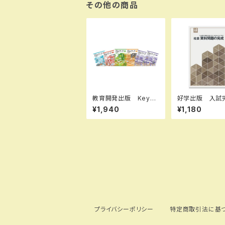
0GV889BDL SKU：
その他の商品
004018239
教育開発出版 Keyワ
好学出版 入試
ーク（キーワーク） 英
リーズ 社会 
¥1,940
¥1,180
語 中1～３（ご選択くだ
題の完成 202
さい） 2026年度版
版 新品完全セッ
新品完全セット
SBN：B0CRHV
ISBN-10：B0
R7L7 SKU：0
5-081
プライバシーポリシー
特定商取引法に基