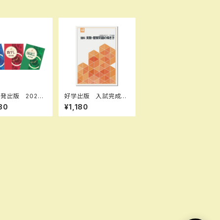
発出版 2026
好学出版 入試完成シ
版 新中学問題
リーズ 理科 実験・観
80
¥1,180
学 中1～3 発
察問題の解き方 202
各学年（選択くだ
6年度版 新品完全セ
 新品完全セット
ット ISBN：B0D3B6
Q131 ISBN-10：B0D
3B6Q131 SKU：085
-975-084