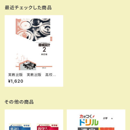
最近チェックした商品
実教出版 実教出版 高校教
科書 機械設計2 新訂版
¥1,620
［教番：工業007-905］ 新
品 ISBN：9784407207163
ISBN-10：B0GV82PLH1
SKU：004018220
その他の商品