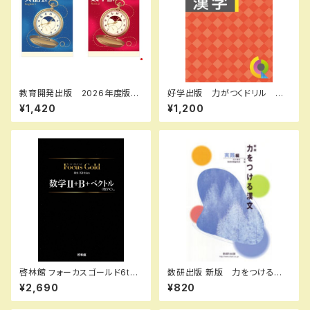
教育開発出版 2026年度版
好学出版 力がつくドリル 漢
新中学問題集 英語 中1～3
字 小学５年 2026年度版
¥1,420
¥1,200
演習編 各学年（選択くださ
新品完全セット ISBN：B0D3
い） 問題集本体と別冊解答つ
CK22P7 ISBN-10：B0D3C
き 新品完全セット ISBN な
K22P7 SKU：003986956
し
啓林館 フォーカスゴールド6th
数研出版 新版 力をつける漢
Edition 数学Ⅱ+B+C（ベクト
文 実践編 新品 問題集本
¥2,690
¥820
ル） 新品 問題集本体と別冊
体のみ 別冊解答なし ISBN：
解答つき ISBN：978440226
4410334328 ISBN-10：44