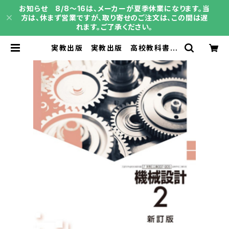
お知らせ 8/8～16は、メーカーが夏季休業になります。当
方は、休まず営業ですが、取り寄せのご注文は、この間は遅
れます。ご了承ください。
実教出版 実教出版 高校教科書
機械設計2 新訂版 ［教番：工業00
7-905］ 新品 ISBN：9784407
207163 ISBN-10：B0GV82PL
H1 SKU：004018220 | 育之書店
（いくのしょてん）