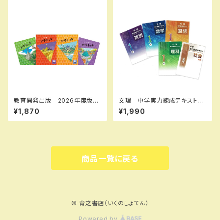
2914
10334328 SKU：003-542-
001
教育開発出版 2026年度版
文理 中学実力練成テキスト
ピラミッド 国語 小1～6 各
国・数・理・社・英 2026年度
¥1,870
¥1,990
学年（選択ください） 問題集本
版 新品完全セット
体と別冊解答つき 新品完全セ
ット ISBN なし
商品一覧に戻る
© 育之書店（いくのしょてん）
Powered by