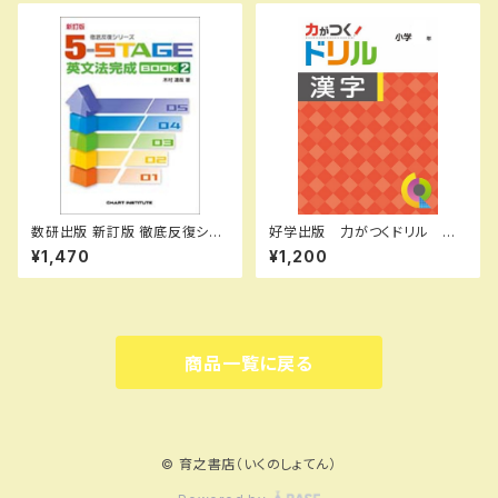
10334328 SKU：003-542-
4554 ISBN-10：44022245
001
51 SKU：000096904
数研出版 新訂版 徹底反復シリ
好学出版 力がつくドリル 漢
ーズ 《5-STAGE》 英文法完成
字 小学５年 2026年度版
¥1,470
¥1,200
BOOK 2 新品 問題集本体
新品完全セット ISBN：B0D3
のみ 別冊解答なし ISBN：9
CK22P7 ISBN-10：B0D3C
784410395222 ISBN-10：
K22P7 SKU：003986956
441039522X SKU：001-82
0-005
商品一覧に戻る
© 育之書店（いくのしょてん）