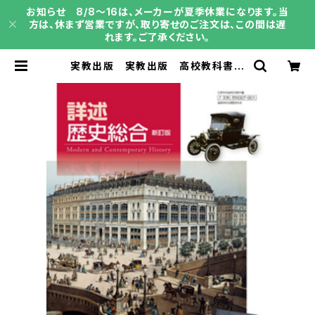
お知らせ 8/8～16は、メーカーが夏季休業になります。当
方は、休まず営業ですが、取り寄せのご注文は、この間は遅
れます。ご了承ください。
実教出版 実教出版 高校教科書
詳述歴史総合 新訂版 ［教番：歴総
007-901］ 新品 ISBN：97844
07206852 ISBN-10：B0GV8G
CNP2 SKU：004018198 | 育之
書店（いくのしょてん）