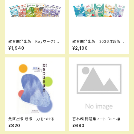
教育開発出版 Keyワーク（キ
教育開発出版 2026年度版
ーワーク） 理科 中1～3（ご
マイクリア数学 中1～3 各学
¥1,940
¥2,100
選択ください） 2026年度版
年（選択ください） 問題集本体
新品完全セット
と別冊解答つき 新品完全セッ
ト ISBN なし
数研出版 新版 力をつける漢
啓林館 問題集ノート Cue 標
文 実践編 新品 問題集本
準〜応用編 数学Ⅰ 2次関数
¥820
¥680
体のみ 別冊解答なし ISBN：
新品 問題集本体のみ 別冊
4410334328 ISBN-10：44
解答なし ISBN：978440222