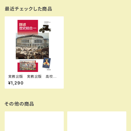
最近チェックした商品
実教出版 実教出版 高校教
科書 詳述歴史総合 新訂
¥1,290
版 ［教番：歴総007-901］
新品 ISBN：97844072068
52 ISBN-10：B0GV8GCNP
2 SKU：004018198
その他の商品