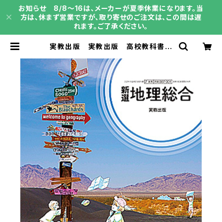
お知らせ 8/8～16は、メーカーが夏季休業になります。当
方は、休まず営業ですが、取り寄せのご注文は、この間は遅
れます。ご了承ください。
実教出版 実教出版 高校教科書
新選 地理総合 welcome to geo
graphy ［教番：地総007-901］
新品 ISBN：9784407206845
ISBN-10：B0GV8DVBCH SK
U：004018197 | 育之書店（いくの
しょてん）