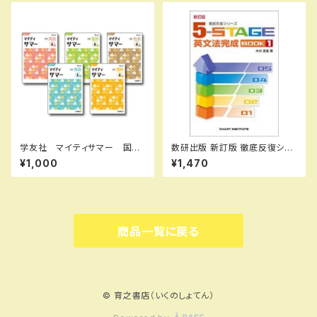
2914
学友社 マイティサマー 国
数研出版 新訂版 徹底反復シリ
語 小4 2025年度版 新品
ーズ 《5-STAGE》 英文法完成
¥1,000
¥1,470
完全セット ISBN： ISBN-1
BOOK 1 新品 問題集本体の
0： SKU：004000687
み 別冊解答なし ISBN：978
4410395222 ISBN-10：441
039522X SKU：001-820-0
05
商品一覧に戻る
© 育之書店（いくのしょてん）