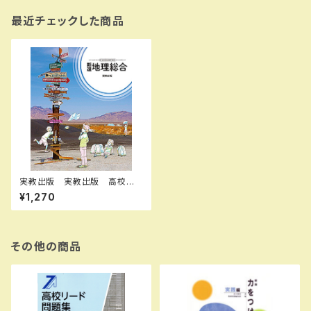
最近チェックした商品
実教出版 実教出版 高校教
科書 新選 地理総合 welco
¥1,270
me to geography ［教番：
地総007-901］ 新品 ISB
N：9784407206845 ISBN
-10：B0GV8DVBCH SKU：0
04018197
その他の商品