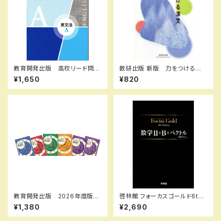
教育開発出版 高校リード問題
数研出版 新版 力をつける漢
集 英文法 A ，英文法 B 202
文 実践編 新品 問題集本
¥1,650
¥820
6年度版 各科目（選択くださ
体のみ 別冊解答なし ISBN：
い） 新品完全セット ISBN
4410334328 ISBN-10：44
なし 006-053-000-mk-bn
10334328 SKU：003-542-
001
教育開発出版 2026年度版
啓林館 フォーカスゴールド6th
新中学問題集 地理・歴史 標
Edition 数学Ⅱ+B+C（ベクト
¥1,380
¥2,690
準編 各学年（選択ください）
ル） 新品 問題集本体と別冊
新品完全セット
解答つき ISBN：978440226