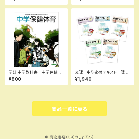
年度版 新品完全セット ISB
学年（選択ください） 問題集本
N：B0D3B8R5K8 ISBN-10：
体と別冊解答つき 新品完全セ
B0D3B8R5K8 SKU：0039
ット ISBN なし
08973
学研 中学教科書 中学保健体
文理 中学必修テキスト 理
育 ［教番：保体704］ 新品
科 中1～3（ご選択ください）
¥800
¥1,940
ISBN：9784904811764 IS
2026年度版 新品完全セット
BN-10：4904811763 SKU：
006-018-007
商品一覧に戻る
© 育之書店（いくのしょてん）