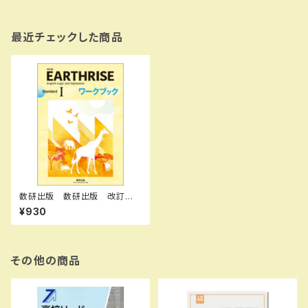
最近チェックした商品
数研出版 数研出版 改訂版 E
ARTHRISE English Logic an
¥930
d Expression I Standard ワ
ークブック 新品 問題集本体
のみ 別冊解答なし 新品 問
題集本体のみ 別冊解答なし
ISBN：9784410372957 IS
その他の商品
BN-10：B0GW5QWG23 SK
U：004018754