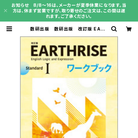
お知らせ 8/8～16は、メーカーが夏季休業になります。当
方は、休まず営業ですが、取り寄せのご注文は、この間は遅
れます。ご了承ください。
数研出版 数研出版 改訂版 EART
HRISE English Logic and Expr
ession I Standard ワークブッ
ク 新品 問題集本体のみ 別冊解
答なし 新品 問題集本体のみ 別
冊解答なし ISBN：9784410372
957 ISBN-10：B0GW5QWG23
SKU：004018754 | 育之書店
（いくのしょてん）