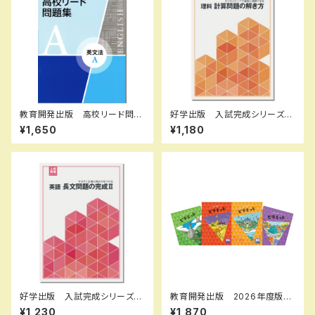
教育開発出版 高校リード問題
好学出版 入試完成シリーズ
集 英文法 A ，英文法 B 202
理科 計算問題の解き方 202
¥1,650
¥1,180
6年度版 各科目（選択くださ
6年度版 新品完全セット ISB
い） 新品完全セット ISBN
N：B0D3B7N5ZH ISBN-1
なし 006-053-000-mk-bn
0：B0D3B7N5ZH SKU：085
-975-085
好学出版 入試完成シリーズ
教育開発出版 2026年度版
英語 長文問題の完成 II 2026
ピラミッド 国語 小1～6 各
¥1,230
¥1,870