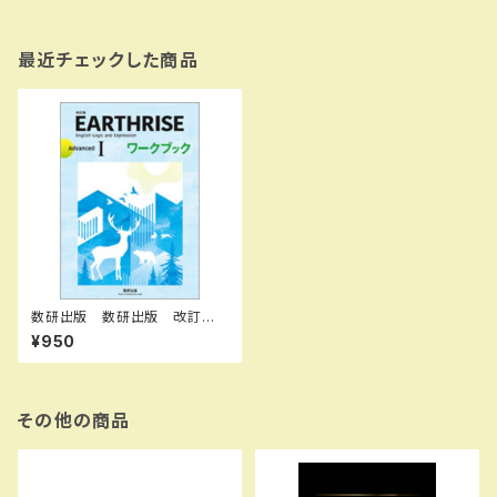
最近チェックした商品
数研出版 数研出版 改訂版 E
ARTHRISE English Logic an
¥950
d Expression I Advanced
ワークブック 新品 問題集本
体のみ 別冊解答なし 新品
問題集本体のみ 別冊解答な
し ISBN：9784410372742
その他の商品
ISBN-10：B0GW5L46GF
SKU：004018752