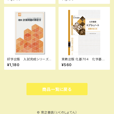
スト）2冊セット 地理 I,II 歴史
度版 新品完全セット ISBN：
I,II（ご選択ください） 2026年
B0D3B6JKYT ISBN-10：B
度版 新品完全セット ISBN
0D3B6JKYT SKU：00390
なし
8964
好学出版 入試完成シリーズ
実教出版 化基704 化学基礎
理科 計算問題の解き方 202
エブリィノート 授業のまとめ
¥1,180
¥560
6年度版 新品完全セット ISB
新品 問題集本体のみ 別冊
N：B0D3B7N5ZH ISBN-1
解答なし ISBN：97844073
0：B0D3B7N5ZH SKU：085
64002 ISBN-10：4407364
-975-085
009 SKU：003262230
商品一覧に戻る
© 育之書店（いくのしょてん）