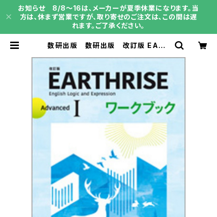
お知らせ 8/8～16は、メーカーが夏季休業になります。当
方は、休まず営業ですが、取り寄せのご注文は、この間は遅
れます。ご了承ください。
数研出版 数研出版 改訂版 EART
HRISE English Logic and Expr
ession I Advanced ワークブッ
ク 新品 問題集本体のみ 別冊解
答なし 新品 問題集本体のみ 別
冊解答なし ISBN：97844103727
42 ISBN-10：B0GW5L46GF
SKU：004018752 | 育之書店（いく
のしょてん）