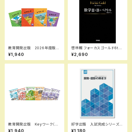
教育開発出版 2026年度版
啓林館 フォーカスゴールド6th
ピラミッド 社会 小5，6 各
Edition 数学Ⅱ+B+C（ベクト
¥1,940
¥2,690
学年（選択ください） 問題集本
ル） 新品 問題集本体と別冊
体と別冊解答つき 新品完全セ
解答つき ISBN：978440226
ット ISBN なし
2914
教育開発出版 Keyワーク（キ
好学出版 入試完成シリーズ
ーワーク）＋ Keyテスト（キーテ
関数・図形の解き方 2026年
¥1,940
¥1,180