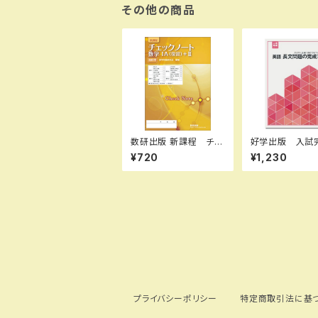
き ISBN：97848071
その他の商品
67678 ISBN-10：B
0GW4RVYM1 SKU：
004018734
数研出版 新課程 チェ
好学出版 入試
ックノート 数学IA(復
リーズ 英語 
¥720
¥1,230
習)+II 傍用型 新
題の完成 II 20
品 問題集本体のみ
版 新品完全セッ
別冊解答なし ISBN：
SBN：B0D3B8
9784410222085 I
ISBN-10：B0
SBN-10：441022208
R5K8 SKU：0
2 SKU：001092809
8973
プライバシーポリシー
特定商取引法に基