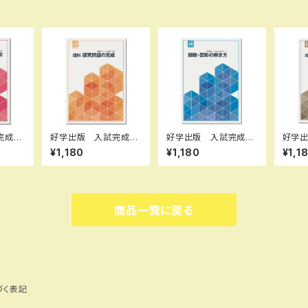
完成シ
好学出版 入試完成シ
好学出版 入試完成シ
好学
長文問
リーズ 理科 探求問
リーズ 関数・図形の解
リー
¥1,180
¥1,180
¥1,1
26年度
題の完成 2026年度
き方 2026年度版
題の完
ト I
版 新品完全セット I
新品完全セット ISB
版 新
R5K8
SBN：B0D3B7KHSZ
N：B0D3B6JKYT IS
SBN：
D3B8
ISBN-10：B0D3B7
BN-10：B0D3B6JKY
ISBN
0390
KHSZ SKU：00390
T SKU：00390896
R7L7
商品一覧に戻る
8967
4
5-08
づく表記