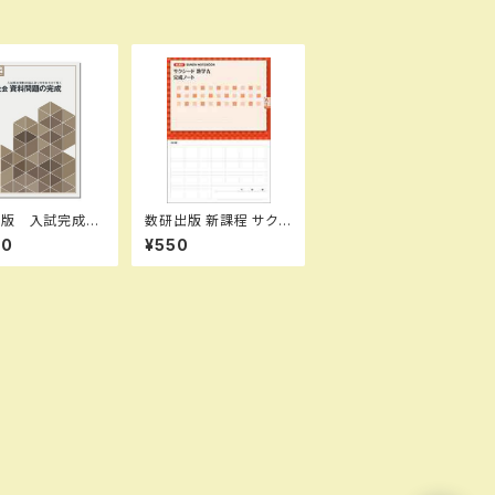
出版 入試完成シ
数研出版 新課程 サクシ
ズ 社会 資料問
ード数学A 完成ノート
80
¥550
成 2026年度
図形の性質 新品 問
品完全セット I
題集本体のみ 別冊解
B0CRHVR7L7
答なし ISBN：97844
-10：B0CRHV
10726637 ISBN-1
 SKU：085-97
0：4410726633 SK
1
U：000072333