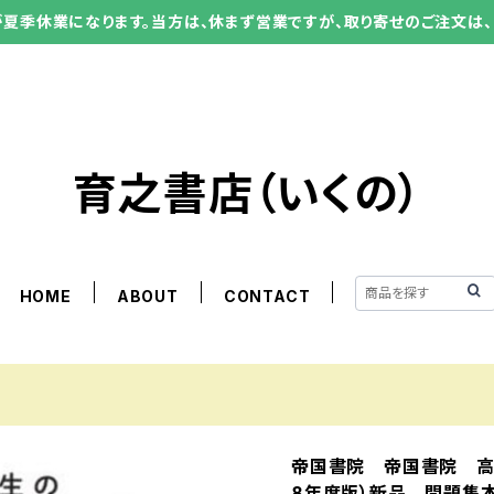
ーが夏季休業になります。当方は、休まず営業ですが、取り寄せのご注文は、
育之書店（いくの）
HOME
ABOUT
CONTACT
帝国書院 帝国書院 高
8年度版）新品 問題集