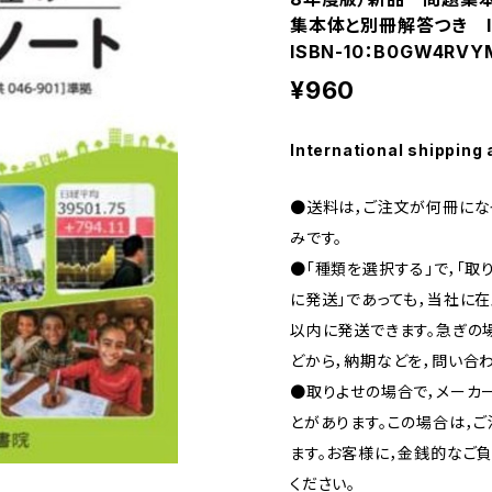
集本体と別冊解答つき IS
ISBN-10：B0GW4RVY
¥960
International shipping 
●送料は，ご注文が何冊になっ
みです。
●「種類を選択する」で，「取
に発送」であっても，当社に在
以内に発送できます。急ぎの場合
どから，納期などを，問い合わ
●取りよせの場合で，メーカ
とがあります。この場合は，
ます。お客様に，金銭的なご
ください。