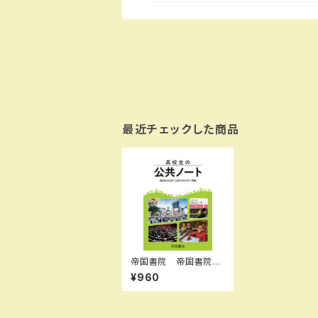
最近チェックした商品
帝国書院 帝国書院
高校生の公共ノート 2
¥960
026（令和8年度版）新
品 問題集本体と別冊
解答あり 新品 問題
集本体と別冊解答つ