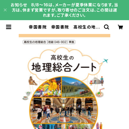
お知らせ 8/8～16は、メーカーが夏季休業になります。当
方は、休まず営業ですが、取り寄せのご注文は、この間は遅
れます。ご了承ください。
帝国書院 帝国書院 高校生の地理
総合ノート 2026（令和8年度版）新
品 問題集本体と別冊解答あり 新
品 問題集本体と別冊解答つき ISB
N：9784807167616 ISBN-10：
B0GW4WT77Y SKU：004018
730 | 育之書店（いくのしょてん）