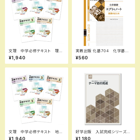
文理 中学必修テキスト 理
実教出版 化基704 化学基礎
科 中1～3（ご選択ください）
エブリィノート 授業のまとめ
¥1,940
¥560
2026年度版 新品完全セット
新品 問題集本体のみ 別冊
解答なし ISBN：97844073
64002 ISBN-10：4407364
009 SKU：003262230
文理 中学必修テキスト 地
好学出版 入試完成シリーズ
理・歴史・社会中3（公民）（ご選
テーマ史の完成 2026年度
¥1,940
¥1,180