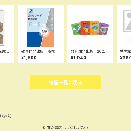
完成シ
教育開発出版 高校フ
教育開発出版 2026
啓林館 問題集ノート
記述問
ァーストステップ問題
年度版 ピラミッド 社
ue 
¥1,590
¥1,940
¥68
6年度
集 英文法 2026年
会 小5，6 各学年（選
学Ⅰ 
ト I
度版 新品完全セッ
択ください） 問題集本
と計
Q6LL
ト
体と別冊解答つき 新
本体
D3B7
品完全セット ISBN
し IS
0395
なし
2456
商品一覧に戻る
0222
0096
づく表記
© 育之書店（いくのしょてん）