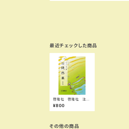
最近チェックした商品
啓隆社 啓隆社 注解
演習 徒然草 新訂
¥800
版 2026年度版 新
品 新品 ISBN：004
017660 ISBN-10：B
0H4H13V8V SKU：
004020620
その他の商品