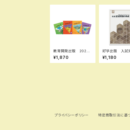
教育開発出版 2026
好学出版 入試
年度版 ピラミッド 国
リーズ 社会 
¥1,870
¥1,180
語 小1～6 各学年
題の完成 202
（選択ください） 問題
版 新品完全セッ
集本体と別冊解答つ
SBN：B0D3B7
き 新品完全セット IS
ISBN-10：B0
BN なし
Q6LL SKU：0
5133
プライバシーポリシー
特定商取引法に基