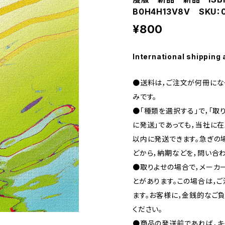
B0H4H13V8V SKU：
¥800
International shipping 
●送料は，ご注文が何冊になっ
みです。
●「種類を選択する」で，「取
に発送」であっても，当社に在
以内に発送できます。急ぎの場合
どから，納期などを，問い合わ
●取りよせの場合で，メーカ
とがあります。この場合は，
ます。お客様に，金銭的なご
ください。
●商品の発送前であれば，キャ