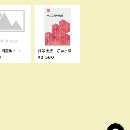
 C
好学出版 好学出版
標準〜応用編 数
入試完成シリーズ リ
0
¥2,560
集合と命題・図形
スニングの完成 CDつ
量 新品 問題集
き 2026年度版 新
のみ 別冊解答な
品 ISBN：0040069
BN：97844022
59 ISBN-10：B0DPJ
1 ISBN-10：44
7ZLC7 SKU：0040
456X SKU：00
06959
905