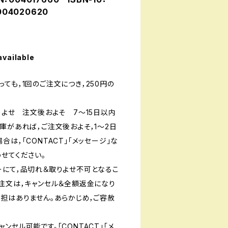
004020620
available
ても，1回のご注文につき，250円の
りよせ 注文後およそ 7〜15日以内
庫があれば，ご注文後およそ，1〜2日
は，「CONTACT」「メッセージ」な
せてください。
ーにて，品切れ＆取りよせ不可となるこ
ご注文は，キャンセル＆全額返金になり
負担はありません。あらかじめ，ご容赦
ンセル可能です。「CONTACT」「メ