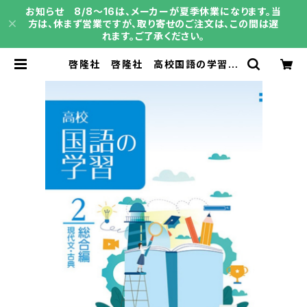
お知らせ 8/8～16は、メーカーが夏季休業になります。当
方は、休まず営業ですが、取り寄せのご注文は、この間は遅
れます。ご了承ください。
啓隆社 啓隆社 高校国語の学習
２ 総合編 2026年度版 新品 問
題集本体のみ 別冊解答なし 新
品 問題集本体のみ 別冊解答な
し ISBN：004017708 ISBN-1
0：B0H16Z9XQV SKU：00402
0611 | 育之書店（いくのしょてん）