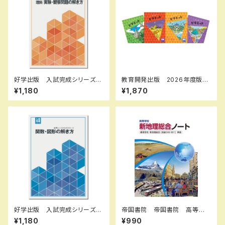
好学出版 入試完成シリーズ
教育開発出版 2026年度版
理科 実験・観察問題の解き
ピラミッド 国語 小1～6 各
¥1,180
¥1,870
方 2026年度版 新品完全セ
学年（選択ください） 問題集本
ット ISBN：B0D3B6Q131 I
体と別冊解答つき 新品完全セ
SBN-10：B0D3B6Q131 SK
ット ISBN なし
U：085-975-084
好学出版 入試完成シリーズ
帝国書院 帝国書院 高等学
関数・図形の解き方 2026年
校 新地理総合ノート 2026
¥1,180
¥990
度版 新品完全セット ISBN：
（令和8年度版）新品 問題集本