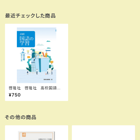
最近チェックした商品
啓隆社 啓隆社 高校国語の
学習 ２ 総合編 2026年度
¥750
版 新品 問題集本体のみ
別冊解答なし 新品 問題集本
体のみ 別冊解答なし ISBN：
004017708 ISBN-10：B0H
16Z9XQV SKU：00402061
その他の商品
1