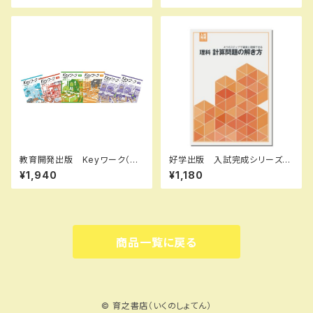
B0D3B6JKYT ISBN-10：B
体と別冊解答あり 新品 問題
0D3B6JKYT SKU：00390
集本体と別冊解答つき ISBN：
8964
9784807167609 ISBN-1
0：B0GW6FX5CM SKU：00
4018763
教育開発出版 Keyワーク（キ
好学出版 入試完成シリーズ
ーワーク） 理科 中1～3（ご
理科 計算問題の解き方 202
¥1,940
¥1,180
選択ください） 2026年度版
6年度版 新品完全セット ISB
新品完全セット
N：B0D3B7N5ZH ISBN-1
0：B0D3B7N5ZH SKU：085
-975-085
商品一覧に戻る
© 育之書店（いくのしょてん）