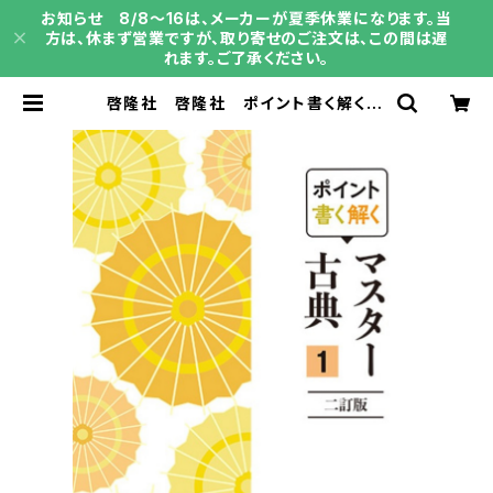
お知らせ 8/8～16は、メーカーが夏季休業になります。当
方は、休まず営業ですが、取り寄せのご注文は、この間は遅
れます。ご了承ください。
啓隆社 啓隆社 ポイント書く解く マ
スター古典１ 二訂版 2026年度
版 新品 問題集本体のみ 別冊解
答なし 新品 問題集本体のみ 別
冊解答なし ISBN：004017668
ISBN-10：B0H15WQSPF SKU：
004020606 | 育之書店（いくのし
ょてん）