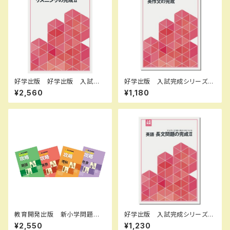
好学出版 好学出版 入試完
好学出版 入試完成シリーズ
成シリーズ リスニングの完成 I
英作文の完成 2026年度版
¥2,560
¥1,180
I CDつき 2026年度版 新
新品完全セット ISBN：B0D3
品 ISBN：004006960 ISB
B7FX62 ISBN-10：B0D3B7
N-10：B0DPJ7M5DG SKU：
FX62 SKU：003908976
004006960
教育開発出版 新小学問題
好学出版 入試完成シリーズ
集 中学入試の攻略 2026年
英語 長文問題の完成 II 2026
¥2,550
¥1,230
度版 各科目（選択ください）
年度版 新品完全セット ISB