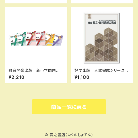
問題集本体と別冊解答つき 新
N：B0D3B8R5K8 ISBN-10：
品完全セット ISBN なし
B0D3B8R5K8 SKU：0039
08973
教育開発出版 新小学問題
好学出版 入試完成シリーズ
集 中学入試編 算数 Ⅰ，
社会 長文・資料読解の完成
¥2,210
¥1,180
Ⅱ，Ⅲ 2026年度版 各学年
2026年度版 新品完全セッ
（選択ください） 問題集本体と
ト ISBN：B0D3B7WGPN I
別冊解答つき 新品完全セッ
SBN-10：B0D3B7WGPN S
ト ISBN なし
KU：003908969
商品一覧に戻る
© 育之書店（いくのしょてん）