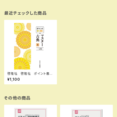
最近チェックした商品
啓隆社 啓隆社 ポイント書く
解く マスター古典１ 二訂版 2
¥1,100
026年度版 新品 問題集本
体のみ 別冊解答なし 新品
問題集本体のみ 別冊解答な
し ISBN：004017668 ISB
N-10：B0H15WQSPF SKU：
その他の商品
004020606