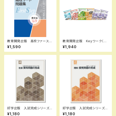
教育開発出版 高校ファースト
教育開発出版 Keyワーク（キ
ステップ問題集 英文法 202
ーワーク）＋ Keyテスト（キーテ
¥1,590
¥1,940
6年度版 新品完全セット
スト）2冊セット 地理 I,II 歴史
I,II（ご選択ください） 2026年
度版 新品完全セット ISBN
なし
好学出版 入試完成シリーズ
好学出版 入試完成シリーズ
社会 資料問題の完成 2026
理科 探求問題の完成 2026
¥1,180
¥1,180
年度版 新品完全セット ISB
年度版 新品完全セット ISB