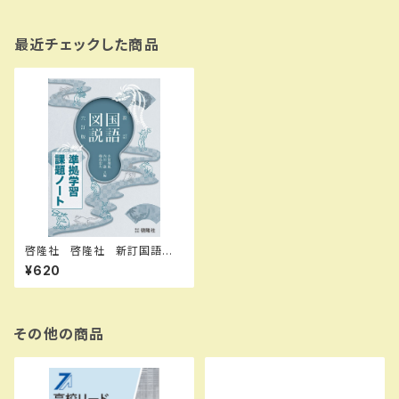
最近チェックした商品
啓隆社 啓隆社 新訂国語図
説 六訂版 学習課題ノート 20
¥620
26年度版 新品 問題集本体
のみ 別冊解答なし 新品 問
題集本体のみ 別冊解答なし
ISBN：004017632 ISBN-1
0：B0H4H39ZHY SKU：00
その他の商品
4020598