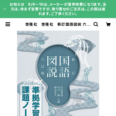
お知らせ 8/8～16は、メーカーが夏季休業になります。当
方は、休まず営業ですが、取り寄せのご注文は、この間は遅
れます。ご了承ください。
啓隆社 啓隆社 新訂国語図説 六訂
版 学習課題ノート 2026年度版
新品 問題集本体のみ 別冊解答な
し 新品 問題集本体のみ 別冊解
答なし ISBN：004017632 ISB
N-10：B0H4H39ZHY SKU：00
4020598 | 育之書店（いくのしょて
ん）