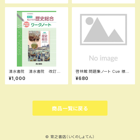
N：B0CRHVR7L7 ISBN-10：
N：B0D3B7KHSZ ISBN-1
B0CRHVR7L7 SKU：085-9
0：B0D3B7KHSZ SKU：00
75-081
3908967
清水書院 清水書院 改訂版
啓林館 問題集ノート Cue 標
私たちの歴史総合 ワークノー
準〜応用編 数学Ⅰ 集合と命
¥1,000
¥680
ト 歴総035-901 教科書準
題・図形と計量 新品 問題集
拠 新品 問題集本体と別冊
本体のみ 別冊解答なし ISB
解答あり 新品 問題集本体と
N：9784402224561 ISBN-
別冊解答つき ISBN：978438
10：440222456X SKU：00
9610630 ISBN-10：438911
0096905
1035 SKU：004021133
商品一覧に戻る
© 育之書店（いくのしょてん）