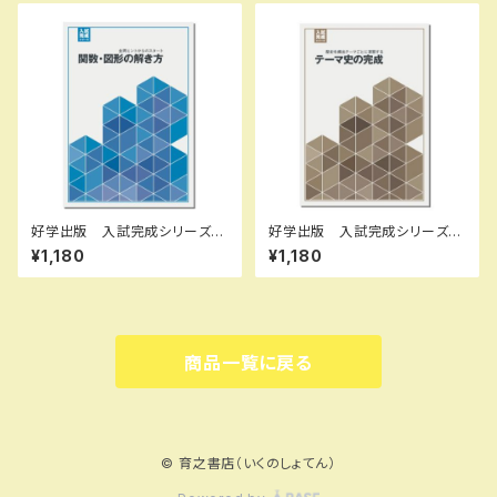
品完全セット ISBN なし
好学出版 入試完成シリーズ
好学出版 入試完成シリーズ
関数・図形の解き方 2026年
テーマ史の完成 2026年度
¥1,180
¥1,180
度版 新品完全セット ISBN：
版 新品完全セット ISBN：B0
B0D3B6JKYT ISBN-10：B
CRNQP8PZ ISBN-10：B0C
0D3B6JKYT SKU：00390
RNQP8PZ SKU：085-975-
8964
082
商品一覧に戻る
© 育之書店（いくのしょてん）