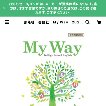
お知らせ 8/8～16は、メーカーが夏季休業になります。当
方は、休まず営業ですが、取り寄せのご注文は、この間は遅
れます。ご了承ください。
啓隆社 啓隆社 My Way 2026
年度版 新品 問題集本体のみ 別
冊解答なし 新品 問題集本体の
み 別冊解答なし ISBN：004017
594 ISBN-10：B0H4GY6DRN
SKU：004020592 | 育之書店
（いくのしょてん）