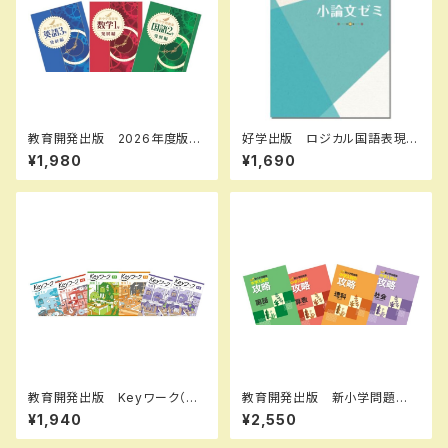
教育開発出版 2026年度版
好学出版 ロジカル国語表現ア
新中学問題集 数学 中1～3
ルファ 小論文ゼミ 2026年
¥1,980
¥1,690
発展編 各学年（選択くださ
度版 新品完全セット ISBN：
い） 新品完全セット
B0D3CJY646 ISBN-10：B
0D3CJY646 SKU：00398
6960
教育開発出版 Keyワーク（キ
教育開発出版 新小学問題
ーワーク） 理科 中1～3（ご
集 中学入試の攻略 2026年
¥1,940
¥2,550
選択ください） 2026年度版
度版 各科目（選択ください）
新品完全セット
問題集本体と別冊解答つき 新