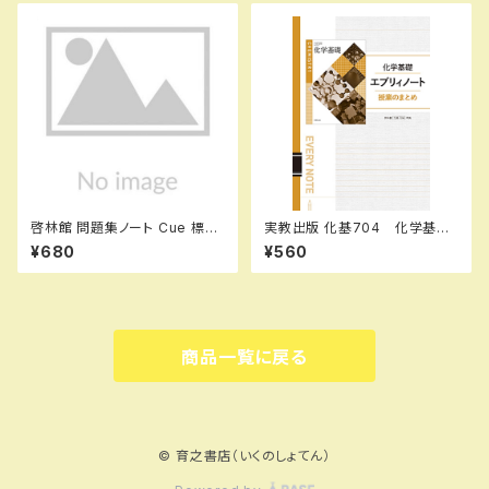
啓林館 問題集ノート Cue 標
実教出版 化基704 化学基礎
準〜応用編 数学Ⅰ 集合と命
エブリィノート 授業のまとめ
¥680
¥560
題・図形と計量 新品 問題集
新品 問題集本体のみ 別冊
本体のみ 別冊解答なし ISB
解答なし ISBN：97844073
N：9784402224561 ISBN-
64002 ISBN-10：4407364
10：440222456X SKU：00
009 SKU：003262230
0096905
商品一覧に戻る
© 育之書店（いくのしょてん）