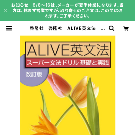
お知らせ 8/8～16は、メーカーが夏季休業になります。当
方は、休まず営業ですが、取り寄せのご注文は、この間は遅
れます。ご了承ください。
啓隆社 啓隆社 ALIVE英文法 改
訂版 2026年度版 新品 問題集
本体のみ 別冊解答なし 新品 問
題集本体のみ 別冊解答なし ISB
N：004017578 ISBN-10：B0H
4GW33LM SKU：004020588
| 育之書店（いくのしょてん）