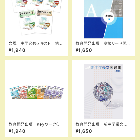
文理 中学必修テキスト 地
教育開発出版 高校リード問題
理・歴史・社会中3（公民）（ご選
集 英文法 A ，英文法 B 202
¥1,940
¥1,650
択ください） 2026年度版 新
6年度版 各科目（選択くださ
品完全セット
い） 新品完全セット ISBN
なし 006-053-000-mk-bn
教育開発出版 Keyワーク（キ
教育開発出版 新中学長文問
ーワーク） 数学 中1～3（ご
題集 2026年度版 新品
¥1,940
¥1,650
選択ください） 2026年度版
新品完全セット