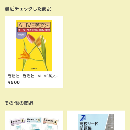
最近チェックした商品
啓隆社 啓隆社 ALIVE英文
法 改訂版 2026年度版 新
¥900
品 問題集本体のみ 別冊解
答なし 新品 問題集本体の
み 別冊解答なし ISBN：004
017578 ISBN-10：B0H4G
W33LM SKU：004020588
その他の商品