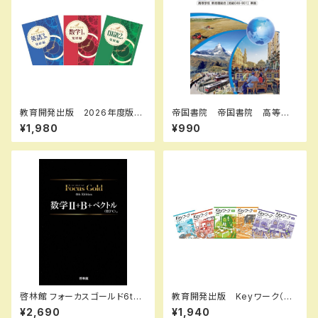
教育開発出版 2026年度版
帝国書院 帝国書院 高等学
新中学問題集 数学 中1～3
校 新地理総合ノート 2026
¥1,980
¥990
発展編 各学年（選択くださ
（令和8年度版）新品 問題集本
い） 新品完全セット
体と別冊解答あり 新品 問題
集本体と別冊解答つき ISBN：
9784807167609 ISBN-1
0：B0GW6FX5CM SKU：00
4018763
啓林館 フォーカスゴールド6th
教育開発出版 Keyワーク（キ
Edition 数学Ⅱ+B+C（ベクト
ーワーク） 英語 中1～３（ご
¥2,690
¥1,940
ル） 新品 問題集本体と別冊
選択ください） 2026年度版