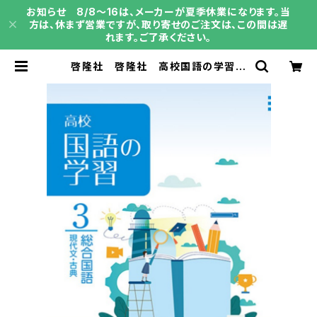
お知らせ 8/8～16は、メーカーが夏季休業になります。当
方は、休まず営業ですが、取り寄せのご注文は、この間は遅
れます。ご了承ください。
啓隆社 啓隆社 高校国語の学習
３ 総合国語 2026年度版 新品
問題集本体のみ 別冊解答なし 新
品 問題集本体のみ 別冊解答な
し ISBN：004017710 ISBN-1
0：B0H15SJR19 SKU：004020
554 | 育之書店（いくのしょてん）