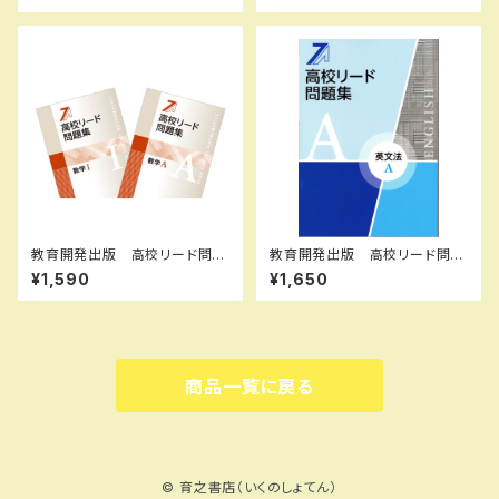
解答つき ISBN：978440226
新品完全セット
2914
教育開発出版 高校リード問題
教育開発出版 高校リード問題
集 数学 I , A 2026年度版
集 英文法 A ，英文法 B 202
¥1,590
¥1,650
各科目（選択ください） 新品完
6年度版 各科目（選択くださ
全セット
い） 新品完全セット ISBN
なし 006-053-000-mk-bn
商品一覧に戻る
© 育之書店（いくのしょてん）