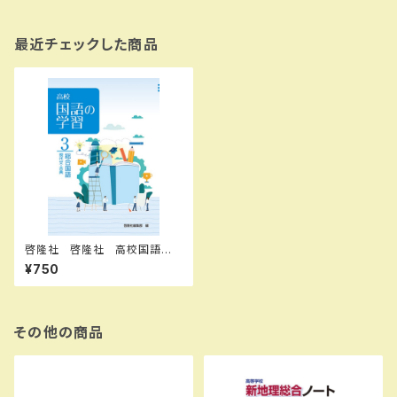
最近チェックした商品
啓隆社 啓隆社 高校国語の
学習 ３ 総合国語 2026年度
¥750
版 新品 問題集本体のみ
別冊解答なし 新品 問題集本
体のみ 別冊解答なし ISBN：
004017710 ISBN-10：B0H
15SJR19 SKU：004020554
その他の商品