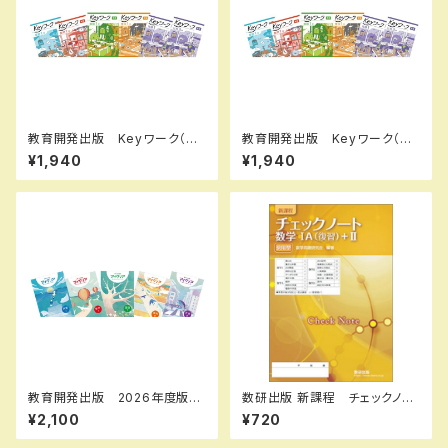
教育開発出版 Keyワーク（キ
教育開発出版 Keyワーク（キ
ーワーク） 数学 中1～3（ご
ーワーク） 理科 中1～3（ご
¥1,940
¥1,940
選択ください） 2026年度版
選択ください） 2026年度版
新品完全セット
新品完全セット
教育開発出版 2026年度版
数研出版 新課程 チェックノー
マイクリア数学 中1～3 各学
ト 数学IA(復習)+II 傍用型
¥2,100
¥720
年（選択ください） 問題集本体
新品 問題集本体のみ 別冊
と別冊解答つき 新品完全セッ
解答なし ISBN：978441022