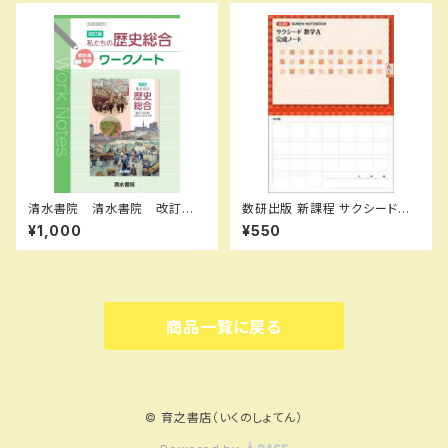
ト ISBN なし
2085 ISBN-10：44102220
82 SKU：001092809
清水書院 清水書院 改訂版
数研出版 新課程 サクシード数
私たちの歴史総合 ワークノー
学A 完成ノート 図形の性質
¥1,000
¥550
ト 歴総035-901 教科書準
新品 問題集本体のみ 別冊
拠 新品 問題集本体と別冊
解答なし ISBN：978441072
解答あり 新品 問題集本体と
6637 ISBN-10：44107266
別冊解答つき ISBN：978438
33 SKU：000072333
9610630 ISBN-10：438911
1035 SKU：004021133
商品一覧に戻る
© 育之書店（いくのしょてん）