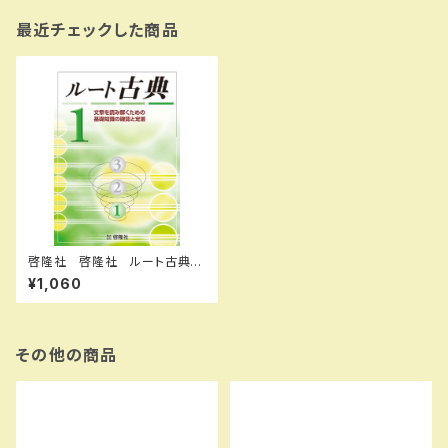
最近チェックした商品
啓隆社 啓隆社 ルート古典
１ 2026年度版 新品 問題
¥1,060
集本体のみ 別冊解答なし 新
品 問題集本体のみ 別冊解
答なし ISBN：004017673
ISBN-10：B0H15PP8HJ SK
U：004020536
その他の商品