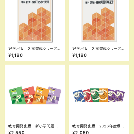
好学出版 入試完成シリーズ
好学出版 入試完成シリーズ
理科 計算・作図・記述の完
理科 実験・観察問題の解き
¥1,180
¥1,180
成 2026年度版 新品完全セ
方 2026年度版 新品完全セ
ット ISBN：B0D3B87JLQ I
ット ISBN：B0D3B6Q131 I
SBN-10：B0D3B87JLQ SK
SBN-10：B0D3B6Q131 SK
U：085-975-086
U：085-975-084
教育開発出版 新小学問題
教育開発出版 2026年度版
集 中学入試の攻略 2026年
新中学問題集 国語 中1～3
¥2,550
¥2,050