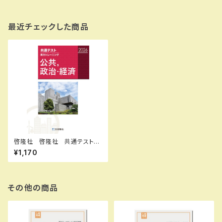
最近チェックした商品
啓隆社 啓隆社 共通テスト実
力トレーニング 公共，政治・経
¥1,170
済 （2026） 2026年度版 新
品 問題集本体のみ 別冊解
答なし 新品 問題集本体の
み 別冊解答なし ISBN：004
017624 ISBN-10：B0H15W
その他の商品
1Q9J SKU：004020511