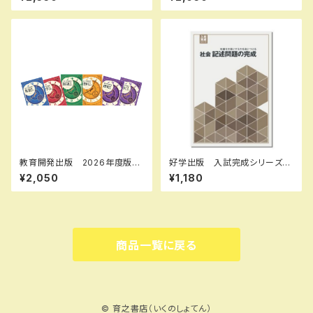
度版 各科目（選択ください）
標準編 各学年（選択くださ
問題集本体と別冊解答つき 新
い） 新品完全セット
品完全セット ISBN なし
教育開発出版 2026年度版
好学出版 入試完成シリーズ
新中学問題集 英語 中1～3
社会 記述問題の完成 2026
¥2,050
¥1,180
標準編 各学年（選択くださ
年度版 新品完全セット ISB
い） 新品完全セット
N：B0D3B7Q6LL ISBN-10：
B0D3B7Q6LL SKU：0039
55133
商品一覧に戻る
© 育之書店（いくのしょてん）