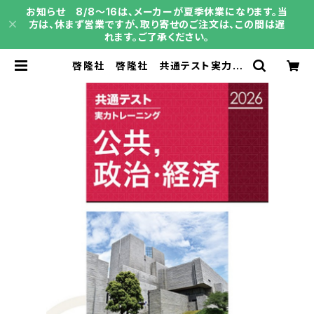
お知らせ 8/8～16は、メーカーが夏季休業になります。当
方は、休まず営業ですが、取り寄せのご注文は、この間は遅
れます。ご了承ください。
啓隆社 啓隆社 共通テスト実力ト
レーニング 公共，政治・経済 （202
6） 2026年度版 新品 問題集本
体のみ 別冊解答なし 新品 問題
集本体のみ 別冊解答なし ISBN：
004017624 ISBN-10：B0H15
W1Q9J SKU：004020511 | 育
之書店（いくのしょてん）