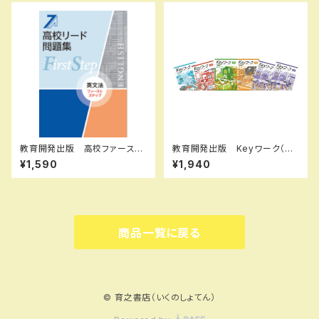
B0D3B6KZGL SKU：0039
度版 新品完全セット ISBN
08960
なし
教育開発出版 高校ファースト
教育開発出版 Keyワーク（キ
ステップ問題集 英文法 202
ーワーク） 英語 中1～３（ご
¥1,590
¥1,940
6年度版 新品完全セット
選択ください） 2026年度版
新品完全セット
商品一覧に戻る
© 育之書店（いくのしょてん）