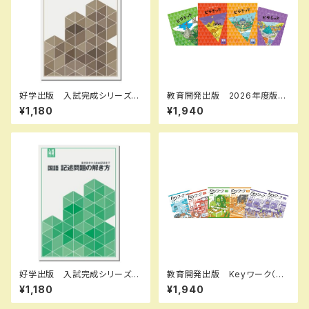
好学出版 入試完成シリーズ
教育開発出版 2026年度版
社会 資料問題の完成 2026
ピラミッド 社会 小5，6 各
¥1,180
¥1,940
年度版 新品完全セット ISB
学年（選択ください） 問題集本
N：B0CRHVR7L7 ISBN-10：
体と別冊解答つき 新品完全セ
B0CRHVR7L7 SKU：085-9
ット ISBN なし
75-081
好学出版 入試完成シリーズ
教育開発出版 Keyワーク（キ
国語 記述問題の解き方 202
ーワーク）＋ Keyテスト（キーテ
¥1,180
¥1,940
6年度版 新品完全セット ISB
スト）2冊セット 地理 I,II 歴史
N：B0D3B6KZGL ISBN-10：
I,II（ご選択ください） 2026年