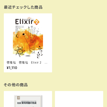
最近チェックした商品
啓隆社 啓隆社 Elixir 2 三
訂版 2026年度版 新品 問
¥1,110
題集本体のみ 別冊解答なし
新品 問題集本体のみ 別冊
解答なし ISBN：004017540
ISBN-10：B0H15MN4PF
SKU：004020458
その他の商品