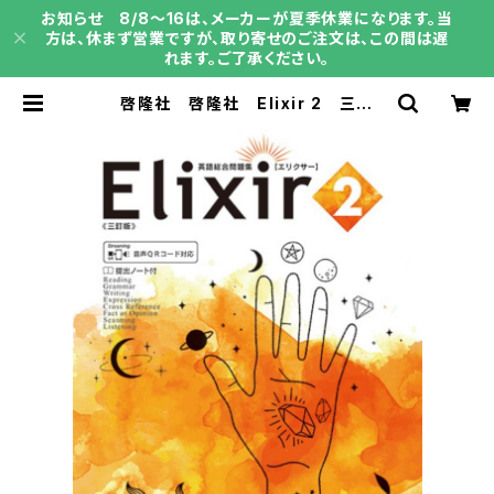
お知らせ 8/8～16は、メーカーが夏季休業になります。当
方は、休まず営業ですが、取り寄せのご注文は、この間は遅
れます。ご了承ください。
啓隆社 啓隆社 Elixir 2 三訂
版 2026年度版 新品 問題集本
体のみ 別冊解答なし 新品 問題
集本体のみ 別冊解答なし ISBN：
004017540 ISBN-10：B0H15
MN4PF SKU：004020458 | 育
之書店（いくのしょてん）