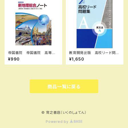
51 SKU：000096904
帝国書院 帝国書院 高等学
教育開発出版 高校リード問題
校 新地理総合ノート 2026
集 英文法 A ，英文法 B 202
¥990
¥1,650
（令和8年度版）新品 問題集本
6年度版 各科目（選択くださ
体と別冊解答あり 新品 問題
い） 新品完全セット ISBN
集本体と別冊解答つき ISBN：
なし 006-053-000-mk-bn
9784807167609 ISBN-1
0：B0GW6FX5CM SKU：00
4018763
商品一覧に戻る
© 育之書店（いくのしょてん）
Powered by