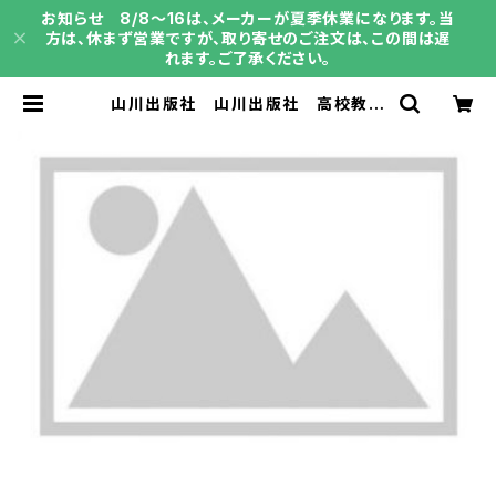
お知らせ 8/8～16は、メーカーが夏季休業になります。当
方は、休まず営業ですが、取り寄せのご注文は、この間は遅
れます。ご了承ください。
山川出版社 山川出版社 高校教科
書 詳説世界史 ［教番：世探704］
新品 ISBN：9784634701311
ISBN-10：4634701316 SKU：
003974015 | 育之書店（いくのしょ
てん）