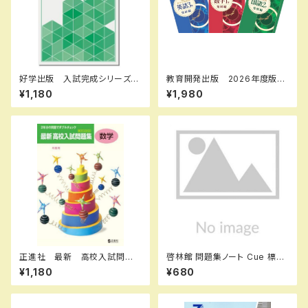
好学出版 入試完成シリーズ
教育開発出版 2026年度版
国語 記述問題の解き方 202
新中学問題集 数学 中1～3
¥1,180
¥1,980
6年度版 新品完全セット ISB
発展編 各学年（選択くださ
N：B0D3B6KZGL ISBN-10：
い） 新品完全セット
B0D3B6KZGL SKU：0039
08960
正進社 最新 高校入試問題
啓林館 問題集ノート Cue 標
集 数学 2027年春受験用
準〜応用編 数学Ⅰ 2次関数
¥1,180
¥680
新品完全セット ISBN： ISBN
新品 問題集本体のみ 別冊
-10： SKU：004000589
解答なし ISBN：978440222
4554 ISBN-10：44022245