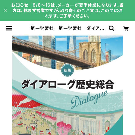
お知らせ 8/8～16は、メーカーが夏季休業になります。当
方は、休まず営業ですが、取り寄せのご注文は、この間は遅
れます。ご了承ください。
第一学習社 第一学習社 ダイアロ
ーグ歴史総合 新版 2026 新品 I
SBN：9784804054353 ISBN-
10：4804054359 SKU：00401
4705 | 育之書店（いくのしょてん）