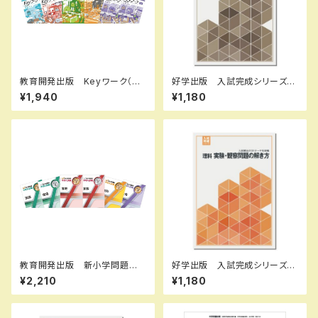
教育開発出版 Keyワーク（キ
好学出版 入試完成シリーズ
ーワーク） 数学 中1～3（ご
社会 資料問題の完成 2026
¥1,940
¥1,180
選択ください） 2026年度版
年度版 新品完全セット ISB
新品完全セット
N：B0CRHVR7L7 ISBN-10：
B0CRHVR7L7 SKU：085-9
75-081
教育開発出版 新小学問題
好学出版 入試完成シリーズ
集 中学入試編 算数 Ⅰ，
理科 実験・観察問題の解き
¥2,210
¥1,180
Ⅱ，Ⅲ 2026年度版 各学年
方 2026年度版 新品完全セ
（選択ください） 問題集本体と
ット ISBN：B0D3B6Q131 I
別冊解答つき 新品完全セッ
SBN-10：B0D3B6Q131 SK