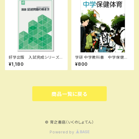
ト ISBN なし
U：085-975-084
好学出版 入試完成シリーズ
学研 中学教科書 中学保健体
国語 記述問題の解き方 202
育 ［教番：保体704］ 新品
¥1,180
¥800
6年度版 新品完全セット ISB
ISBN：9784904811764 IS
N：B0D3B6KZGL ISBN-10：
BN-10：4904811763 SKU：
B0D3B6KZGL SKU：0039
006-018-007
08960
商品一覧に戻る
© 育之書店（いくのしょてん）
Powered by