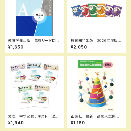
教育開発出版 高校リード問題
教育開発出版 2026年度版
集 英文法 A ，英文法 B 202
新中学問題集 理科 中1～3
¥1,650
¥2,050
6年度版 各科目（選択くださ
標準編 各学年（選択くださ
い） 新品完全セット ISBN
い） 新品完全セット
なし 006-053-000-mk-bn
文理 中学必修テキスト 理
正進社 最新 高校入試問題
科 中1～3（ご選択ください）
集 理科 2027年春受験用
¥1,940
¥1,180
2026年度版 新品完全セット
新品完全セット ISBN： ISBN
-10： SKU：004000590