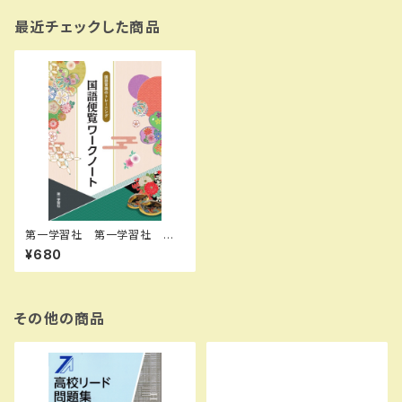
最近チェックした商品
第一学習社 第一学習社 国
語便覧ワークノート 新品 問
¥680
題集本体のみ 別冊解答なし
ISBN：9784804036335 IS
BN-10：4804036334 SK
U：004014680
その他の商品