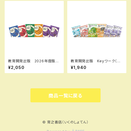
教育開発出版 2026年度版
教育開発出版 Keyワーク（キ
新中学問題集 英語 中1～3
ーワーク） 理科 中1～3（ご
¥2,050
¥1,940
標準編 各学年（選択くださ
選択ください） 2026年度版
い） 新品完全セット
新品完全セット
商品一覧に戻る
© 育之書店（いくのしょてん）