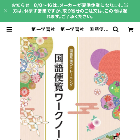
お知らせ 8/8～16は、メーカーが夏季休業になります。当
方は、休まず営業ですが、取り寄せのご注文は、この間は遅
れます。ご了承ください。
第一学習社 第一学習社 国語便覧
ワークノート 新品 問題集本体の
み 別冊解答なし ISBN：978480
4036335 ISBN-10：4804036
334 SKU：004014680 | 育之書
店（いくのしょてん）