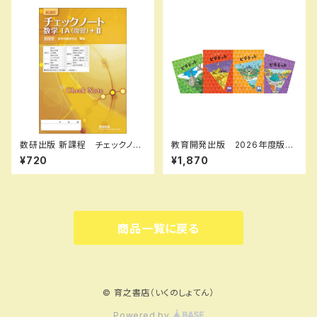
0D3B6JKYT SKU：00390
8964
数研出版 新課程 チェックノー
教育開発出版 2026年度版
ト 数学IA(復習)+II 傍用型
ピラミッド 国語 小1～6 各
¥720
¥1,870
新品 問題集本体のみ 別冊
学年（選択ください） 問題集本
解答なし ISBN：978441022
体と別冊解答つき 新品完全セ
2085 ISBN-10：44102220
ット ISBN なし
82 SKU：001092809
商品一覧に戻る
© 育之書店（いくのしょてん）
Powered by