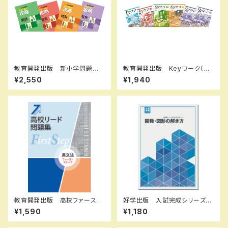
教育開発出版 新小学問題
教育開発出版 Keyワーク（キ
集 中学入試の攻略 2026年
ーワーク）＋ Keyテスト（キーテ
¥2,550
¥1,940
度版 各科目（選択ください）
スト）2冊セット 地理 I,II 歴史
問題集本体と別冊解答つき 新
I,II（ご選択ください） 2026年
品完全セット ISBN なし
度版 新品完全セット ISBN
なし
教育開発出版 高校ファースト
好学出版 入試完成シリーズ
ステップ問題集 英文法 202
関数・図形の解き方 2026年
¥1,590
¥1,180
6年度版 新品完全セット
度版 新品完全セット ISBN：
B0D3B6JKYT ISBN-10：B