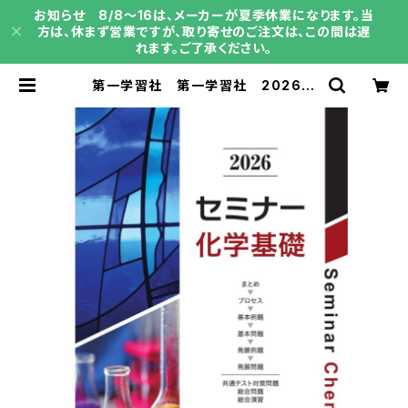
お知らせ 8/8～16は、メーカーが夏季休業になります。当
方は、休まず営業ですが、取り寄せのご注文は、この間は遅
れます。ご了承ください。
第一学習社 第一学習社 2026
セミナー化学基礎 新品 問題集本
体のみ 別冊解答なし ISBN：978
4804047713 ISBN-10：4804
047719 SKU：004014630 | 育
之書店（いくのしょてん）