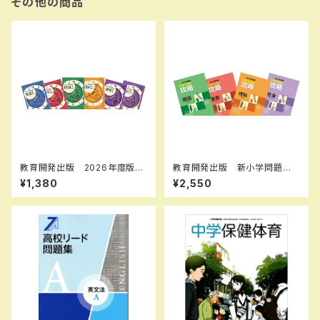
その他の商品
教育開発出版 2026年度版
教育開発出版 新小学問題
新中学問題集 地理・歴史 標
集 中学入試の攻略 2026年
¥1,380
¥2,550
準編 各学年（選択ください）
度版 各科目（選択ください）
新品完全セット
問題集本体と別冊解答つき 新
品完全セット ISBN なし