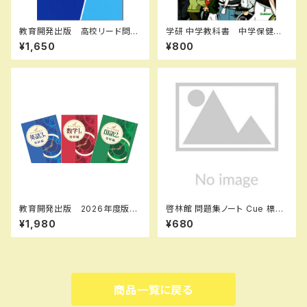
教育開発出版 高校リード問題
学研 中学教科書 中学保健体
集 英文法 A ，英文法 B 202
育 ［教番：保体704］ 新品
¥1,650
¥800
6年度版 各科目（選択くださ
ISBN：9784904811764 IS
い） 新品完全セット ISBN
BN-10：4904811763 SKU：
なし 006-053-000-mk-bn
006-018-007
教育開発出版 2026年度版
啓林館 問題集ノート Cue 標
新中学問題集 数学 中1～3
準〜応用編 数学Ⅰ 集合と命
¥1,980
¥680
発展編 各学年（選択くださ
題・図形と計量 新品 問題集
い） 新品完全セット
本体のみ 別冊解答なし ISB
N：9784402224561 ISBN-
10：440222456X SKU：00
0096905
商品一覧に戻る