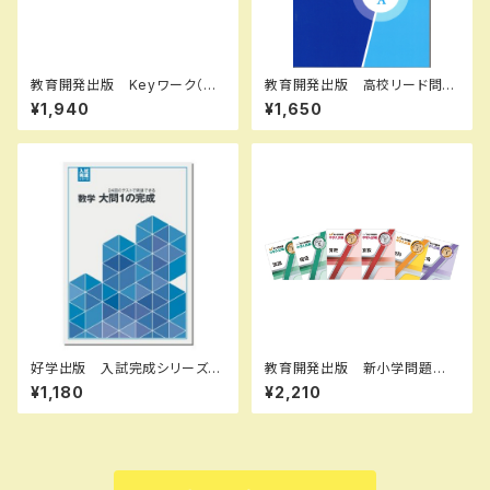
教育開発出版 Keyワーク（キ
教育開発出版 高校リード問題
ーワーク） 英語 中1～３（ご
集 英文法 A ，英文法 B 202
¥1,940
¥1,650
選択ください） 2026年度版
6年度版 各科目（選択くださ
新品完全セット
い） 新品完全セット ISBN
なし 006-053-000-mk-bn
好学出版 入試完成シリーズ
教育開発出版 新小学問題
数学 大問１の完成 2026年
集 中学入試編 算数 Ⅰ，
¥1,180
¥2,210
度版 新品完全セット ISBN：
Ⅱ，Ⅲ 2026年度版 各学年
B0D3B7WB59 ISBN-10：B
（選択ください） 問題集本体と
0D3B7WB59 SKU：00390
別冊解答つき 新品完全セッ
8965
ト ISBN なし