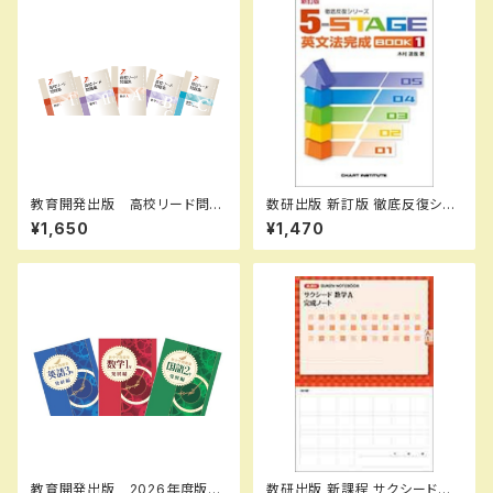
8972
教育開発出版 高校リード問題
数研出版 新訂版 徹底反復シリ
集 数学 II , B＋C 2026年度
ーズ 《5-STAGE》 英文法完成
¥1,650
¥1,470
版 各科目（選択ください） 新
BOOK 1 新品 問題集本体の
品完全セット ISBN なし 0
み 別冊解答なし ISBN：978
06-050-000-mk-bn
4410395222 ISBN-10：441
039522X SKU：001-820-0
05
教育開発出版 2026年度版
数研出版 新課程 サクシード数