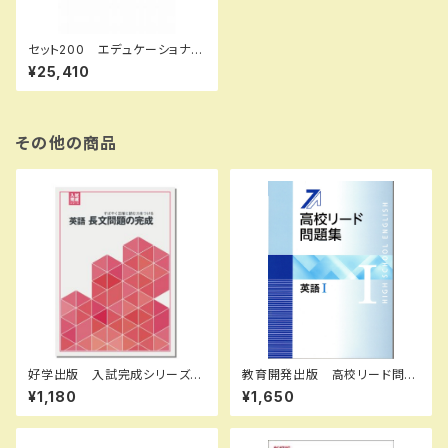
セット200 エデュケーショナル
ネットワーク 教育開発出版
¥25,410
学書
その他の商品
好学出版 入試完成シリーズ
教育開発出版 高校リード問題
英語 長文問題の完成 2026
集 英語 I ，英語 II 2026年度
¥1,180
¥1,650
年度版 新品完全セット ISB
版 各科目（選択ください） 新
N：B0D3B8X1KS ISBN-10：
品完全セット ISBN なし 0
B0D3B8X1KS SKU：00390
06-052-000-mk-bn