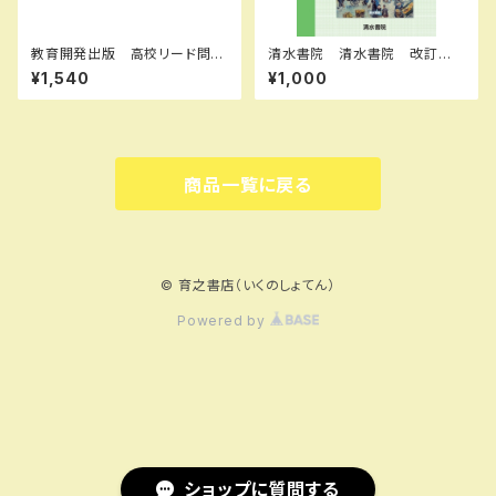
教育開発出版 高校リード問題
清水書院 清水書院 改訂版
集 英語構文 A ，英語構文 B
私たちの歴史総合 ワークノー
¥1,540
¥1,000
2026年度版 各科目（選択くだ
ト 歴総035-901 教科書準
さい） 新品完全セット ISBN
拠 新品 問題集本体と別冊
なし 006-053-000-mk-
解答あり 新品 問題集本体と
bn
別冊解答つき ISBN：978438
9610630 ISBN-10：438911
1035 SKU：004021133
商品一覧に戻る
© 育之書店（いくのしょてん）
Powered by
ショップに質問する