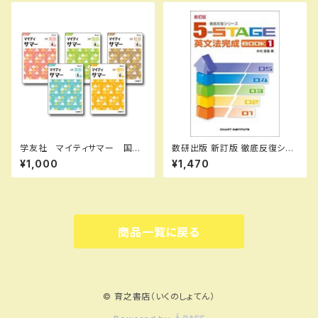
2914
学友社 マイティサマー 国
数研出版 新訂版 徹底反復シリ
語 小4 2025年度版 新品
ーズ 《5-STAGE》 英文法完成
¥1,000
¥1,470
完全セット ISBN： ISBN-1
BOOK 1 新品 問題集本体の
0： SKU：004000687
み 別冊解答なし ISBN：978
4410395222 ISBN-10：441
039522X SKU：001-820-0
05
商品一覧に戻る
© 育之書店（いくのしょてん）