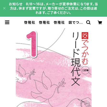
お知らせ 8/8～16は、メーカーが夏季休業になります。当
方は、休まず営業ですが、取り寄せのご注文は、この間は遅
れます。ご了承ください。
啓隆社 啓隆社 啓隆社 図でつか
む リード現代文 １ 二訂版 202
5年度版 新品 問題集本体のみ
別冊解答なし ISBN：004010375
ISBN-10：B0FSSN11CQ SK
U：004010375 | 育之書店（いくの
しょてん）