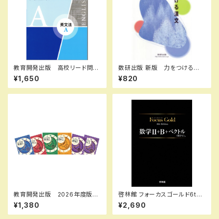
教育開発出版 高校リード問題
数研出版 新版 力をつける漢
集 英文法 A ，英文法 B 202
文 実践編 新品 問題集本
¥1,650
¥820
6年度版 各科目（選択くださ
体のみ 別冊解答なし ISBN：
い） 新品完全セット ISBN
4410334328 ISBN-10：44
なし 006-053-000-mk-bn
10334328 SKU：003-542-
001
教育開発出版 2026年度版
啓林館 フォーカスゴールド6th
新中学問題集 地理・歴史 標
Edition 数学Ⅱ+B+C（ベクト
¥1,380
¥2,690
準編 各学年（選択ください）
ル） 新品 問題集本体と別冊
新品完全セット
解答つき ISBN：978440226