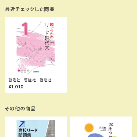
最近チェックした商品
啓隆社 啓隆社 啓隆社 図
でつかむ リード現代文 １ 二
¥1,010
訂版 2025年度版 新品 問
題集本体のみ 別冊解答なし
ISBN：004010375 ISBN-1
0：B0FSSN11CQ SKU：004
010375
その他の商品