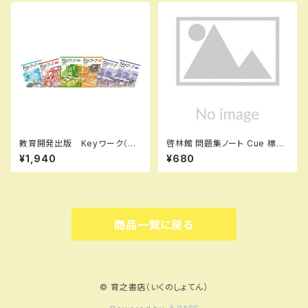
006-018-007
教育開発出版 Keyワーク（キ
啓林館 問題集ノート Cue 標
ーワーク） 理科 中1～3（ご
準〜応用編 数学Ⅰ 集合と命
¥1,940
¥680
選択ください） 2026年度版
題・図形と計量 新品 問題集
新品完全セット
本体のみ 別冊解答なし ISB
N：9784402224561 ISBN-
10：440222456X SKU：00
0096905
商品一覧に戻る
© 育之書店（いくのしょてん）