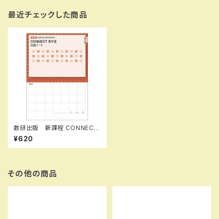
最近チェックした商品
数研出版 新課程 CONNECT
数学III 完成ノート 微分法とそ
¥620
の応用 新品 問題集本体の
み 別冊解答なし ISBN：978
4410732164 ISBN-10：441
0732161 SKU：00400643
2
その他の商品