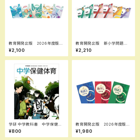
教育開発出版 2026年度版
教育開発出版 新小学問題
マイクリア数学 中1～3 各学
集 中学入試編 算数 Ⅰ，
¥2,100
¥2,210
年（選択ください） 問題集本体
Ⅱ，Ⅲ 2026年度版 各学年
と別冊解答つき 新品完全セッ
（選択ください） 問題集本体と
ト ISBN なし
別冊解答つき 新品完全セッ
ト ISBN なし
学研 中学教科書 中学保健体
教育開発出版 2026年度版
育 ［教番：保体704］ 新品
新中学問題集 国語 中1～3
¥800
¥1,980
ISBN：9784904811764 IS
発展編 各学年（選択くださ
BN-10：4904811763 SKU：
い） 新品完全セット