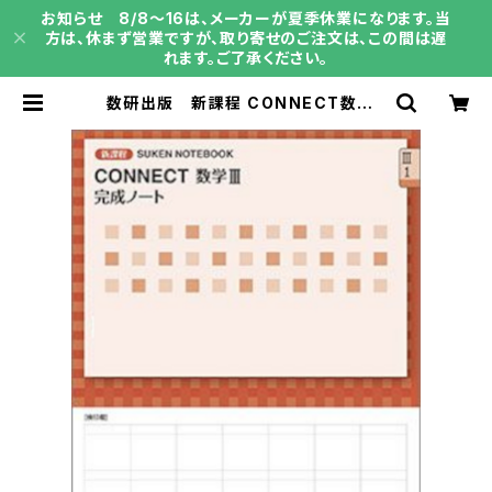
お知らせ 8/8～16は、メーカーが夏季休業になります。当
方は、休まず営業ですが、取り寄せのご注文は、この間は遅
れます。ご了承ください。
数研出版 新課程 CONNECT数学II
I 完成ノート 微分法とその応用 新
品 問題集本体のみ 別冊解答な
し ISBN：9784410732164 IS
BN-10：4410732161 SKU：004
006432 | 育之書店（いくのしょて
ん）