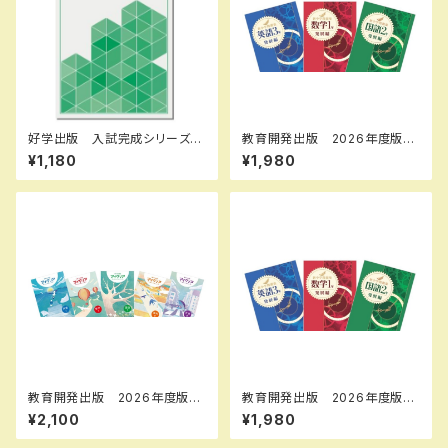
好学出版 入試完成シリーズ
教育開発出版 2026年度版
国語 記述問題の解き方 202
新中学問題集 国語 中1～3
¥1,180
¥1,980
6年度版 新品完全セット ISB
発展編 各学年（選択くださ
N：B0D3B6KZGL ISBN-10：
い） 新品完全セット
B0D3B6KZGL SKU：0039
08960
教育開発出版 2026年度版
教育開発出版 2026年度版
マイクリア数学 中1～3 各学
新中学問題集 数学 中1～3
¥2,100
¥1,980
年（選択ください） 問題集本体
発展編 各学年（選択くださ
と別冊解答つき 新品完全セッ
い） 新品完全セット