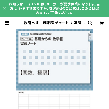
お知らせ 8/8～16は、メーカーが夏季休業になります。当
方は、休まず営業ですが、取り寄せのご注文は、この間は遅
れます。ご了承ください。
数研出版 新課程 チャート式 基礎か
らの数学III 完成ノート 関数，極限
新品 問題集本体のみ 別冊解答な
し ISBN：9784410718298 IS
BN-10：4410718290 SKU：00
4006418 | 育之書店（いくのしょて
ん）