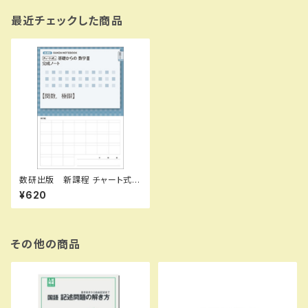
最近チェックした商品
数研出版 新課程 チャート式
基礎からの数学III 完成ノート
¥620
関数，極限 新品 問題集本体
のみ 別冊解答なし ISBN：9
784410718298 ISBN-10：
4410718290 SKU：00400
6418
その他の商品