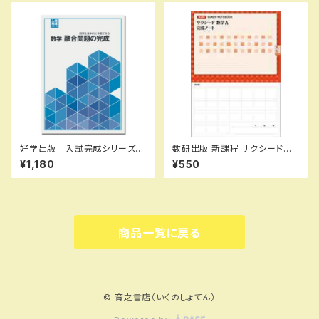
ト ISBN なし
好学出版 入試完成シリーズ
数研出版 新課程 サクシード数
数学 融合問題の完成 2026
学A 完成ノート 図形の性質
¥1,180
¥550
年度版 新品完全セット ISB
新品 問題集本体のみ 別冊
N：B0D3B76CWZ ISBN-1
解答なし ISBN：978441072
0：B0D3B76CWZ SKU：00
6637 ISBN-10：44107266
3908966
33 SKU：000072333
商品一覧に戻る
© 育之書店（いくのしょてん）