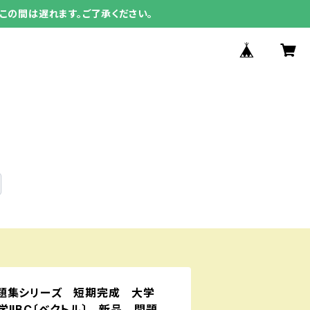
この間は遅れます。ご了承ください。
題集シリーズ 短期完成 大学
IIBC〔ベクトル〕 新品 問題