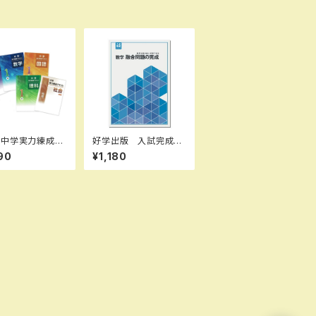
 中学実力練成テ
好学出版 入試完成シ
 国・数・理・社・
リーズ 数学 融合問
90
¥1,180
026年度版 新
題の完成 2026年度
セット
版 新品完全セット I
SBN：B0D3B76CWZ
ISBN-10：B0D3B7
6CWZ SKU：00390
8966