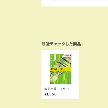
最近チェックした商品
数研出版 チャート式
問題集シリーズ 短期
¥1,350
完成 大学入学共通テ
スト対策 数学IIBC〔ベ
クトル〕 新品 問題集
本体と別冊解答つき I