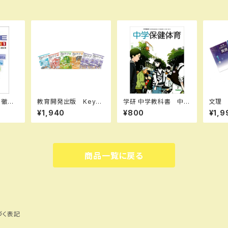
教育開発出版 Keyワ
学研 中学教科書 中学
文理
-STA
ーク（キーワーク） 英
保健体育 ［教番：保体
キスト
¥1,940
¥800
¥1,9
 BOO
語 中1～３（ご選択くだ
704］ 新品 ISBN：9
英 2
題集本
さい） 2026年度版
784904811764 IS
品完全
答な
新品完全セット
BN-10：4904811763
4103
SKU：006-018-00
10：44
7
商品一覧に戻る
U：00
づく表記