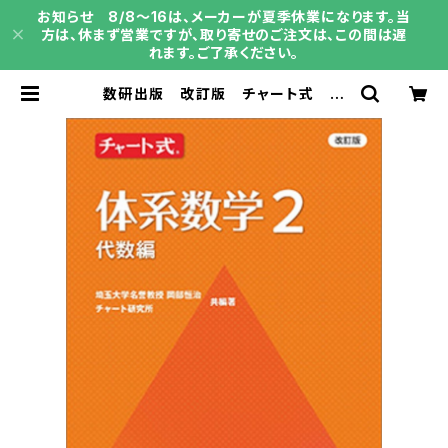
お知らせ 8/8～16は、メーカーが夏季休業になります。当
方は、休まず営業ですが、取り寄せのご注文は、この間は遅
れます。ご了承ください。
数研出版 改訂版 チャート式 体
系数学２ 代数編 新品 問題集本
体と別冊解答つき ISBN：978441
0109256 ISBN-10：44101092
51 SKU：004006351 | 育之書店
（いくのしょてん）