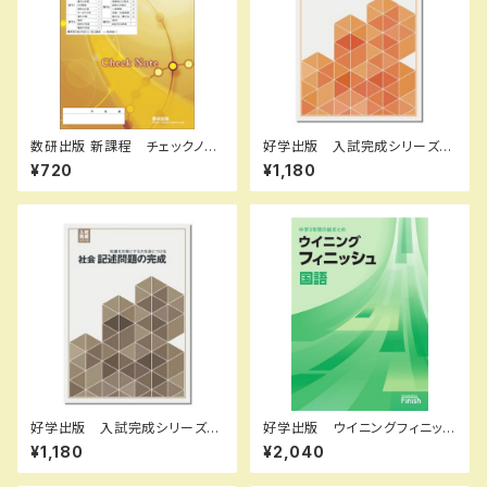
数研出版 新課程 チェックノー
好学出版 入試完成シリーズ
ト 数学IA(復習)+II 傍用型
理科 実験・観察問題の解き
¥720
¥1,180
新品 問題集本体のみ 別冊
方 2026年度版 新品完全セ
解答なし ISBN：978441022
ット ISBN：B0D3B6Q131 I
2085 ISBN-10：44102220
SBN-10：B0D3B6Q131 SK
82 SKU：001092809
U：085-975-084
好学出版 入試完成シリーズ
好学出版 ウイニングフィニッシ
社会 記述問題の完成 2026
ュ 国，数，理，社，英 2026年
¥1,180
¥2,040
年度版 新品完全セット ISB
度版 各科目（選択ください）
N：B0D3B7Q6LL ISBN-10：
新品完全セット ISBN なし