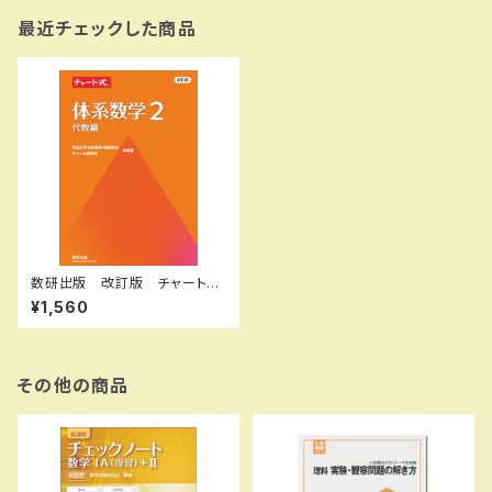
最近チェックした商品
数研出版 改訂版 チャート
式 体系数学２ 代数編 新
¥1,560
品 問題集本体と別冊解答つ
き ISBN：9784410109256
ISBN-10：4410109251 S
KU：004006351
その他の商品