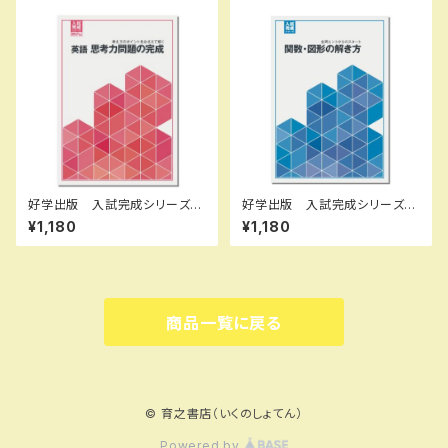
B0D3B7Q6LL SKU：0039
コ004-575-000-mk-bn
55133
好学出版 入試完成シリーズ
好学出版 入試完成シリーズ
英語 思考力問題の完成 202
関数・図形の解き方 2026年
¥1,180
¥1,180
6年度版 新品完全セット ISB
度版 新品完全セット ISBN：
N：B0D3B828ZQ ISBN-1
B0D3B6JKYT ISBN-10：B
0：B0D3B828ZQ SKU：00
0D3B6JKYT SKU：00390
3908975
8964
商品一覧に戻る
© 育之書店（いくのしょてん）
Powered by