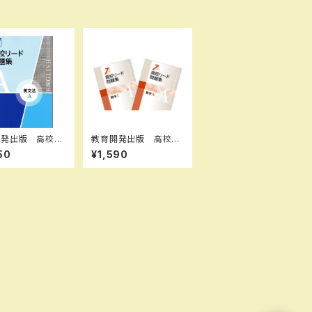
開発出版 高校リ
教育開発出版 高校リ
題集 英文法 A
ード問題集 数学 I , A
50
¥1,590
法 B 2026年度
2026年度版 各科
科目（選択くださ
目（選択ください） 新
新品完全セット I
品完全セット
 なし 006-05
0-mk-bn