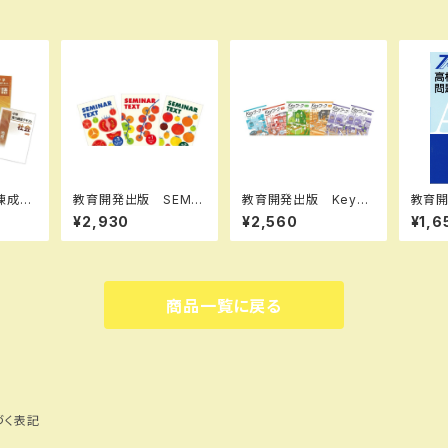
練成テ
教育開発出版 SEMIN
教育開発出版 Keyワ
教育
・社・
AR TEXT（セミナーテ
ーク（キーワーク）＋ K
ード問
¥2,930
¥2,560
¥1,6
版 新
キスト）国，数，理、社、
eyテスト（キーテスト）2
，英文
英 合本 中3 2026
冊セット 公民（ご選択
版 各
年度版 新品完全セッ
ください） 中3年 20
い） 
ト
26年度版 新品完全セ
SBN
ット
3-00
商品一覧に戻る
づく表記