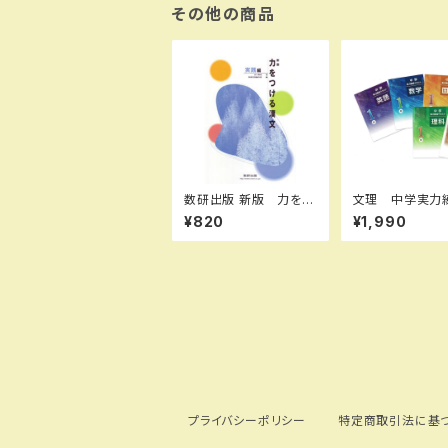
N：003975010 ISB
その他の商品
N-10：B0FL791G3X
SKU：004010083
数研出版 新版 力をつ
文理 中学実力
ける漢文 実践編 新
キスト 国・数・理
¥820
¥1,990
品 問題集本体のみ
英 2026年度
別冊解答なし ISBN：
品完全セット
4410334328 ISBN
-10：4410334328
SKU：003-542-001
プライバシーポリシー
特定商取引法に基