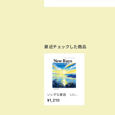
最近チェックした商品
いいずな書店 いいず
な書店 いいずな書
¥1,210
店 高校教科書 New
Rays English Comm
unication III ［教番：
C III 721］ 新品 ISB