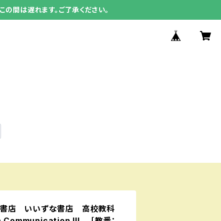
この間は遅れます。ご了承ください。
書店 いいずな書店 高校教科
 Communication III ［教番：