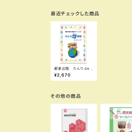
最近チェックした商品
都麦出版 ろんり de
国語 ステップ＋トレー
¥2,670
ニングノート 2冊セッ
ト 2026年度版 新品
完全セット ISBN： I
SBN-10： SKU：003
987593
その他の商品