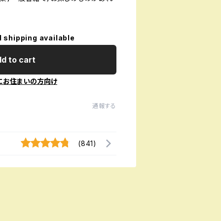
l shipping available
d to cart
にお住まいの方向け
通報する
(841)