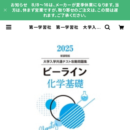
お知らせ 8/8～16は、メーカーが夏季休業になります。当
方は、休まず営業ですが、取り寄せのご注文は、この間は遅
れます。ご了承ください。
第一学習社 第一学習社 大学入学
共通テスト攻略問題集 新課程版 ビ
ーライン化学基礎 2025 新品
問題集本体のみ 別冊解答なし IS
BN：004008375 ISBN-10： S
KU：004008375 | 育之書店（いく
のしょてん）