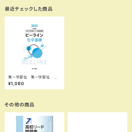
最近チェックした商品
第一学習社 第一学習社 大
学入学共通テスト攻略問題集
¥1,080
新課程版 ビーライン化学基礎
2025 新品 問題集本体の
み 別冊解答なし ISBN：004
008375 ISBN-10： SKU：
004008375
その他の商品