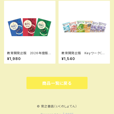
新品 問題集本体のみ 別冊
解答なし 新品 問題集本体の
み 別冊解答なし ISBN：978
4410371080 ISBN-10：B0
GW5KFFHH SKU：004018
755
教育開発出版 2026年度版
教育開発出版 Keyワーク（キ
新中学問題集 数学 中1～3
ーワーク） 地理 I,II 歴史 I,II
¥1,980
¥1,540
発展編 各学年（選択くださ
（ご選択ください） 2026年度
い） 新品完全セット
版 新品完全セット ISBN な
し
商品一覧に戻る
© 育之書店（いくのしょてん）