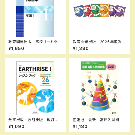
教育開発出版 高校リード問題
教育開発出版 2026年度版
集 英語 I ，英語 II 2026年度
新中学問題集 地理・歴史 標
¥1,650
¥1,380
版 各科目（選択ください） 新
準編 各学年（選択ください）
品完全セット ISBN なし 0
新品完全セット
06-052-000-mk-bn
数研出版 数研出版 改訂版 E
正進社 最新 高校入試問題
ARTHRISE English Logic an
集 数学 2027年春受験用
¥1,090
¥1,180
d Expression I レッスンブック
新品完全セット ISBN： ISBN
Grammar in 26 Lessons
-10： SKU：004000589