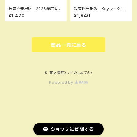
教育開発出版 2026年度版
教育開発出版 Keyワーク（キ
新中学問題集 英語 中1～3
ーワーク） 数学 中1～3（ご
¥1,420
¥1,940
演習編 各学年（選択くださ
選択ください） 2026年度版
い） 問題集本体と別冊解答つ
新品完全セット
き 新品完全セット ISBN な
し
商品一覧に戻る
© 育之書店（いくのしょてん）
Powered by
ショップに質問する