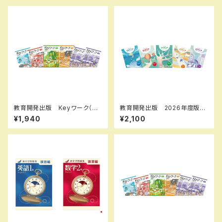
み 別冊解答なし ISBN：978
のみ 別冊解答なし ISBN：9
4410395222 ISBN-10：441
784410395222 ISBN-10：
039522X SKU：001-820-0
441039522X SKU：001-82
05
0-005
教育開発出版 Keyワーク（キ
教育開発出版 2026年度版
ーワーク） 理科 中1～3（ご
マイクリア数学 中1～3 各学
¥1,940
¥2,100
選択ください） 2026年度版
年（選択ください） 問題集本体
新品完全セット
と別冊解答つき 新品完全セッ
ト ISBN なし