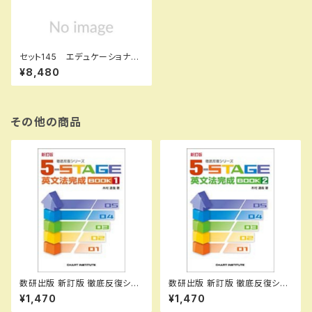
セット145 エデュケーショナル
ネットワーク
¥8,480
その他の商品
数研出版 新訂版 徹底反復シリ
数研出版 新訂版 徹底反復シリ
ーズ 《5-STAGE》 英文法完成
ーズ 《5-STAGE》 英文法完成
¥1,470
¥1,470
BOOK 1 新品 問題集本体の
BOOK 2 新品 問題集本体