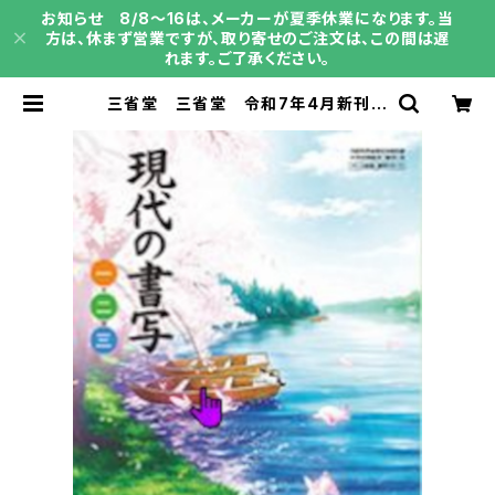
お知らせ 8/8～16は、メーカーが夏季休業になります。当
方は、休まず営業ですが、取り寄せのご注文は、この間は遅
れます。ご了承ください。
三省堂 三省堂 令和7年4月新刊
中学教科書 現代の書写 一・二・三
［教番：書写015-72］ 新品 ISB
N：004006564 ISBN-10：B0F
21VNMS7 SKU：004006564 |
育之書店（いくのしょてん）