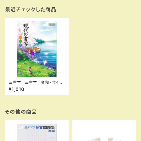
最近チェックした商品
三省堂 三省堂 令和7年4月
新刊 中学教科書 現代の書
¥1,010
写 一・二・三 ［教番：書写015-
72］ 新品 ISBN：0040065
64 ISBN-10：B0F21VNMS7
SKU：004006564
その他の商品