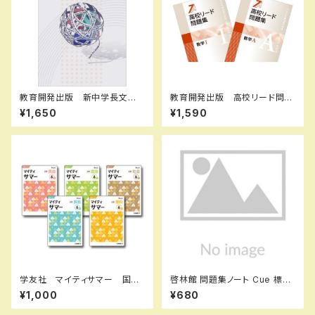
教育開発出版 新中学長文問
教育開発出版 高校リード問題
題集 2026年度版 新品
集 数学 I , A 2026年度版
¥1,650
¥1,590
各科目（選択ください） 新品完
全セット
学友社 マイティサマー 国
啓林館 問題集ノート Cue 標
語 小4 2025年度版 新品
準〜応用編 数学Ⅰ 集合と命
¥1,000
¥680
完全セット ISBN： ISBN-1
題・図形と計量 新品 問題集
0： SKU：004000687
本体のみ 別冊解答なし ISB